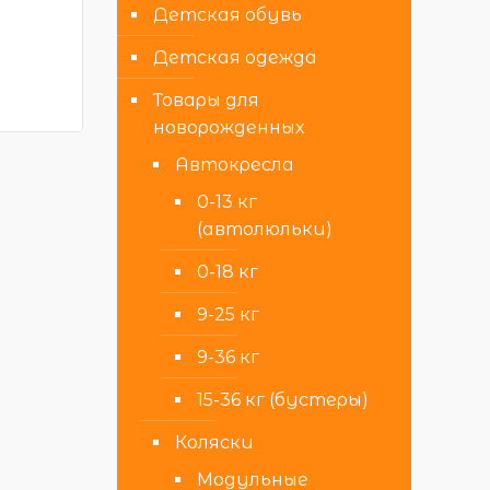
Детская обувь
Детская одежда
Товары для
новорожденных
Автокресла
0-13 кг
(автолюльки)
0-18 кг
9-25 кг
9-36 кг
15-36 кг (бустеры)
Коляски
Модульные