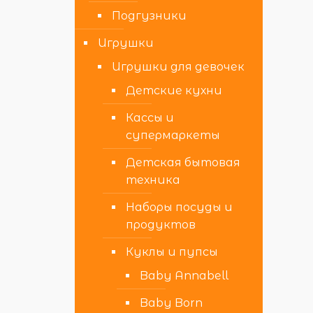
Подгузники
Игрушки
Игрушки для девочек
Детские кухни
Кассы и
супермаркеты
Детская бытовая
техника
Наборы посуды и
продуктов
Куклы и пупсы
Baby Annabell
Baby Born