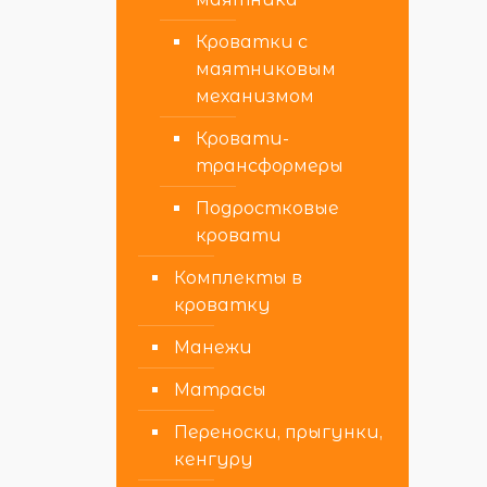
Кроватки с
маятниковым
механизмом
Кровати-
трансформеры
Подростковые
кровати
Комплекты в
кроватку
Манежи
Матрасы
Переноски, прыгунки,
кенгуру