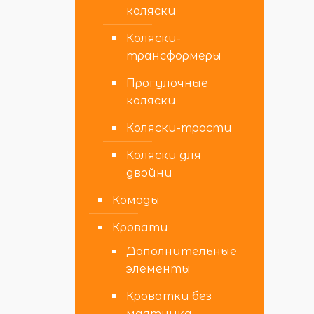
коляски
Коляски-
трансформеры
Прогулочные
коляски
Коляски-трости
Коляски для
двойни
Комоды
Кровати
Дополнительные
элементы
Кроватки без
маятника