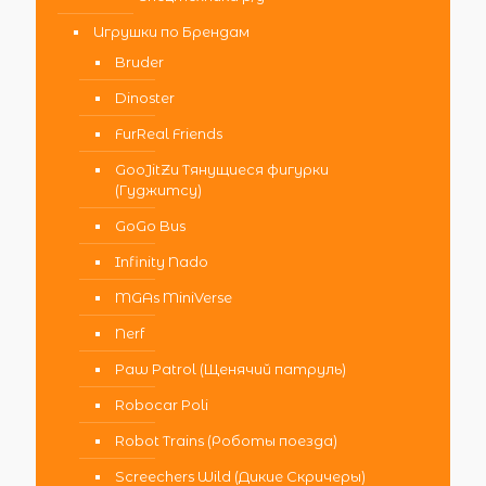
Игрушки по Брендам
Bruder
Dinoster
FurReal Friends
GooJitZu Тянущиеся фигурки
(Гуджитсу)
GoGo Bus
Infinity Nado
MGAs MiniVerse
Nerf
Paw Patrol (Щенячий патруль)
Robocar Poli
Robot Trains (Роботы поезда)
Screechers Wild (Дикие Скричеры)