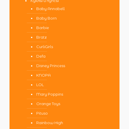
Куклы и пупсы
Baby Annabell
Baby Born
Barbie
Bratz
CurliGirls
Defa
Disney Princess
KNOPA
LOL
Mary Poppins
Orange Toys
Pituso
Rainbow High