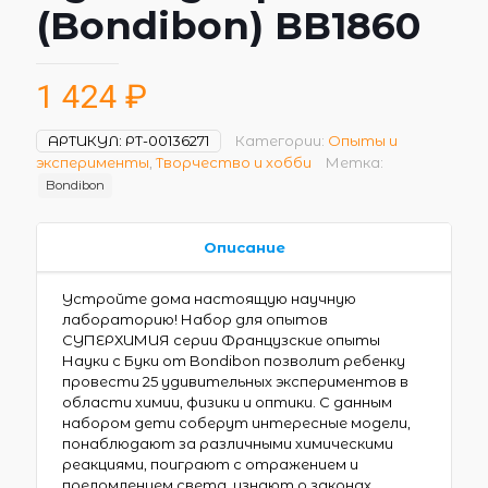
(Bondibon) ВВ1860
1 424
₽
АРТИКУЛ:
РТ-00136271
Категории:
Опыты и
эксперименты
,
Творчество и хобби
Метка:
Bondibon
Описание
Устройте дома настоящую научную
лабораторию! Набор для опытов
СУПЕРХИМИЯ серии Французские опыты
Науки с Буки от Bondibon позволит ребенку
провести 25 удивительных экспериментов в
области химии, физики и оптики. С данным
набором дети соберут интересные модели,
понаблюдают за различными химическими
реакциями, поиграют с отражением и
преломлением света, узнают о законах