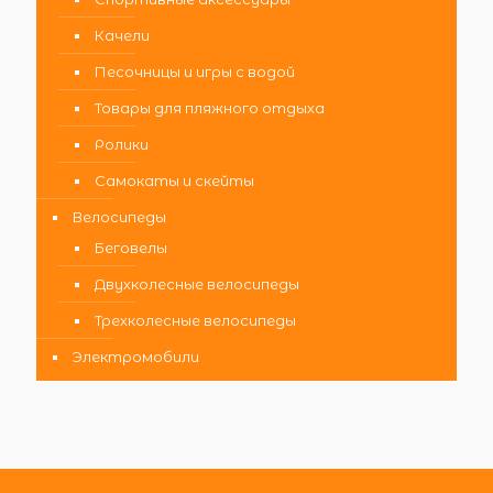
Качели
Песочницы и игры с водой
Товары для пляжного отдыха
Ролики
Самокаты и скейты
Велосипеды
Беговелы
Двухколесные велосипеды
Трехколесные велосипеды
Электромобили