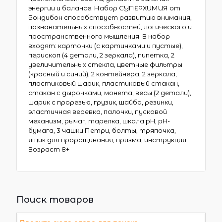
энергии и балансе. Набор СУПЕРХИМИЯ от
Бондибон способствует развитию внимания,
познавательных способностей, логического и
пространственного мышления. В набор
входят: карточки (с картинками и пустые),
перископ (4 детали, 2 зеркала), пипетка, 2
увеличительных стекла, цветные фильтры
(красный и синий), 2 контейнера, 2 зеркала,
пластиковый шарик, пластиковый стакан,
стакан с дырочками, монета, весы (2 детали),
шарик с прорезью, грузик, шайба, резинки,
эластичная веревка, палочки, пусковой
механизм, рычаг, тарелка, шкала pH, pH-
бумага, 3 чашки Петри, болты, тряпочка,
ящик для проращивания, призма, инструкция.
Возраст 8+
Поиск товаров