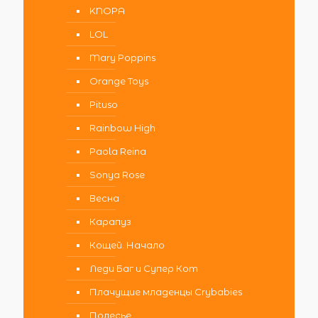
KNOPA
LOL
Mary Poppins
Orange Toys
Pituso
Rainbow High
Paola Reina
Sonya Rose
Весна
Карапуз
Кощей. Начало
Леди Баг и Супер Кот
Плачущие младенцы Crybabies
Полесье