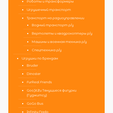
Роботы и трансформеры
Игрушечный транспорт
Транспорт на радиоуправлении
Водный транспорт р/у
Вертолеты и квадрокоптеры р/у
Машины и военная техника р/у
Спецтехника р/у
Игрушки по Брендам
Bruder
Dinoster
FurReal Friends
GooJitZu Тянущиеся фигурки
(Гуджитсу)
GoGo Bus
Infinity Nado