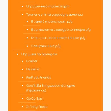
Игрушечный транспорт
Транспорт на радиоуправлении
Водный транспорт р/у
Вертолеты и квадрокоптеры р/у
Машины и военная техника р/у
Спецтехника р/у
Игрушки по Брендам
Bruder
Dinoster
FurReal Friends
GooJitZu Тянущиеся фигурки
(Гуджитсу)
GoGo Bus
Infinity Nado