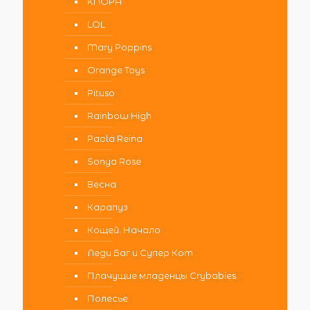
KNOPA
LOL
Mary Poppins
Orange Toys
Pituso
Rainbow High
Paola Reina
Sonya Rose
Весна
Карапуз
Кощей. Начало
Леди Баг и Супер Кот
Плачущие младенцы Crybabies
Полесье