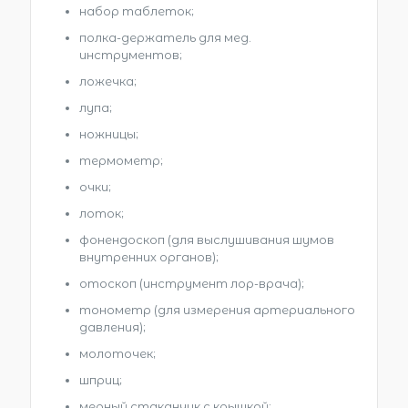
набор таблеток;
полка-держатель для мед.
инструментов;
ложечка;
лупа;
ножницы;
термометр;
очки;
лоток;
фонендоскоп (для выслушивания шумов
внутренних органов);
отоскоп (инструмент лор-врача);
тонометр (для измерения артериального
давления);
молоточек;
шприц;
мерный стаканчик с крышкой;