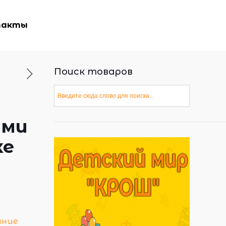
такты
Поиск товаров
ами
ке
ание