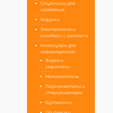
Стульчики для
кормления
Ходунки
Электрокачели,
колыбели и шезлонги
Аксессуары для
новорожденных
Видео и
радионяни
Молокоотсосы
Подогреватели и
стерилизаторы
Бутылочки
Поильники