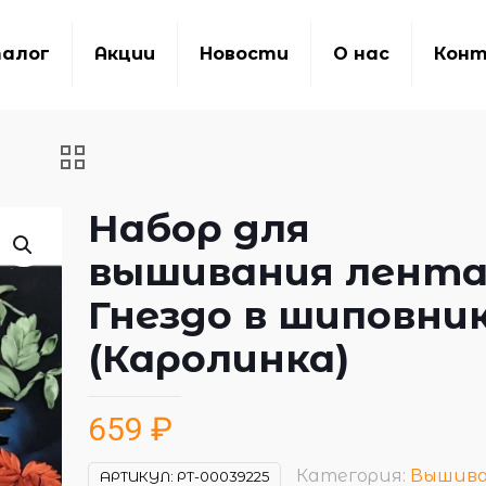
алог
Акции
Новости
О нас
Кон
Набор для
вышивания лент
Гнездо в шиповни
(Каролинка)
659
₽
Категория:
Вышив
АРТИКУЛ:
РТ-00039225