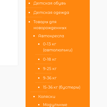
Детская обувь
Детская одежда
Товары для
новорожденных
Автокресла
0-13 кг
(автолюльки)
0-18 кг
9-25 кг
9-36 кг
15-36 кг (бустеры)
Коляски
Модульные