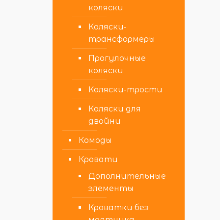
коляски
Коляски-
трансформеры
Прогулочные
коляски
Коляски-трости
Коляски для
двойни
Комоды
Кровати
Дополнительные
элементы
Кроватки без
маятника