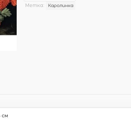
Метка:
Каролинка
4 см