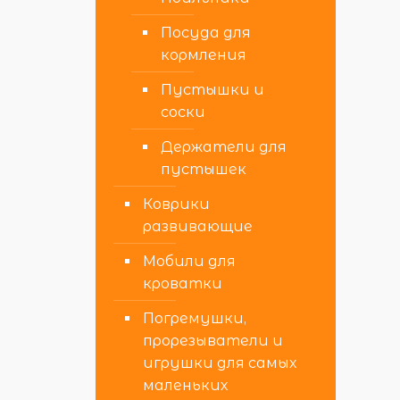
Посуда для
кормления
Пустышки и
соски
Держатели для
пустышек
Коврики
развивающие
Мобили для
кроватки
Погремушки,
прорезыватели и
игрушки для самых
маленьких