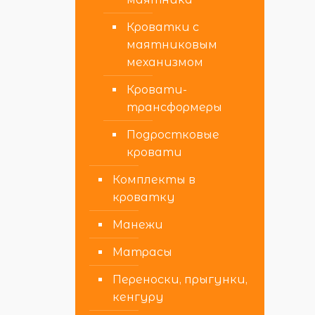
Кроватки с
маятниковым
механизмом
Кровати-
трансформеры
Подростковые
кровати
Комплекты в
кроватку
Манежи
Матрасы
Переноски, прыгунки,
кенгуру