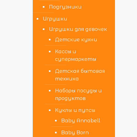
Подгузники
Игрушки
Игрушки для девочек
Детские кухни
Кассы и
супермаркеты
Детская бытовая
техника
Наборы посуды и
продуктов
Куклы и пупсы
Baby Annabell
Baby Born