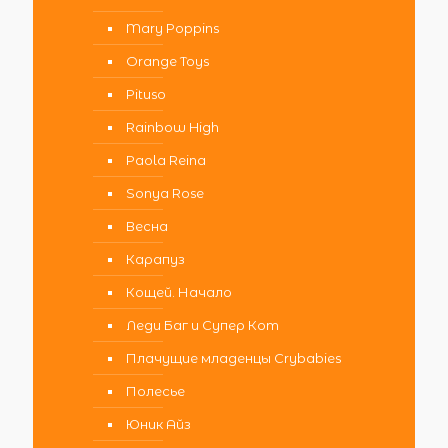
Mary Poppins
Orange Toys
Pituso
Rainbow High
Paola Reina
Sonya Rose
Весна
Карапуз
Кощей. Начало
Леди Баг и Супер Кот
Плачущие младенцы Crybabies
Полесье
Юник Айз