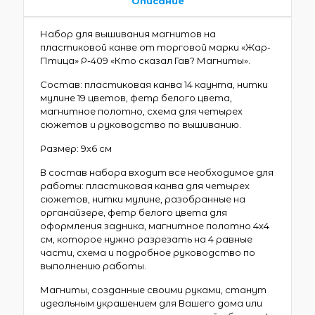
Описание
Набор для вышивания магнитов на
пластиковой канве от торговой марки «Жар-
Птица» Р-409 «Кто сказал Гав? Магниты».
Состав: пластиковая канва 14 каунта, нитки
мулине 19 цветов, фетр белого цвета,
магнитное полотно, схема для четырех
сюжетов и руководство по вышиванию.
Размер: 9х6 см
В состав набора входит все необходимое для
работы: пластиковая канва для четырех
сюжетов, нитки мулине, разобранные на
органайзере, фетр белого цвета для
оформления задника, магнитное полотно 4х4
см, которое нужно разрезать на 4 равные
части, схема и подробное руководство по
выполнению работы.
Магниты, созданные своими руками, станут
идеальным украшением для Вашего дома или