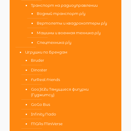
Транспорт на радиоуправлении
Водный транспорт р/у
Вертолеты и квадрокоптеры р/у
Машины и военная техника р/у
Спецтехника р/у
Игрушки по Брендам
Bruder
Dinoster
FurReal Friends
GooJitZu Тянущиеся фигурки
(Гуджитсу)
GoGo Bus
Infinity Nado
MGAs MiniVerse