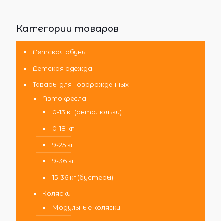
Категории товаров
Детская обувь
Детская одежда
Товары для новорожденных
Автокресла
0-13 кг (автолюльки)
0-18 кг
9-25 кг
9-36 кг
15-36 кг (бустеры)
Коляски
Модульные коляски