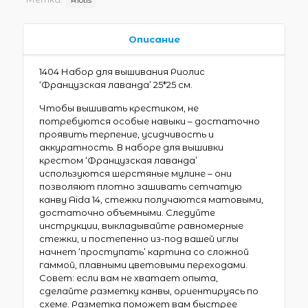
Описание
1404 Набор для вышивания Риолис
‘Французская лаванда’ 25*25 см.
Чтобы вышивать крестиком, не
потребуются особые навыки – достаточно
проявить терпение, усидчивость и
аккуратность. В наборе для вышивки
крестом ‘Французская лаванда’
используются шерстяные мулине – они
позволяют плотно зашивать сетчатую
канву Aida 14, стежки получаются матовыми,
достаточно объемными. Следуйте
инструкции, выкладывайте равномерные
стежки, и постепенно из-под вашей иглы
начнет ‘проступать’ картина со сложной
гаммой, плавными цветовыми переходами.
Совет: если вам не хватает опыта,
сделайте разметку канвы, ориентируясь по
схеме. Разметка поможет вам быстрее