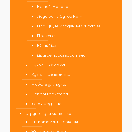
Кощей. Начало
Леди Баг и Супер Кот
Плачущие младенцы Crybabies
Полесье
Юник Айз
Другие производители
Кукольные дома
Кукольные коляски
Мебель для кукол
Наборы доктора
Юная модница
Игрушки для мальчиков
Автотреки и парковки
Железные дороги