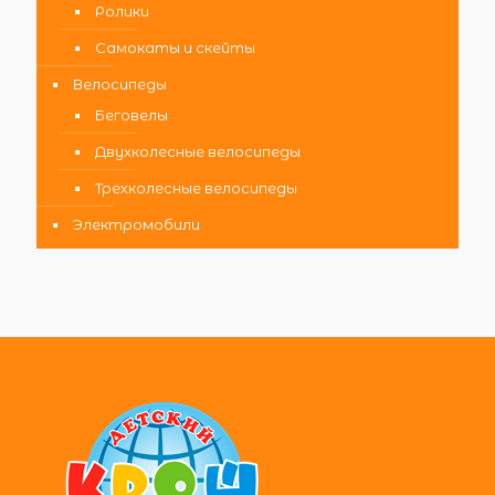
Ролики
Самокаты и скейты
Велосипеды
Беговелы
Двухколесные велосипеды
Трехколесные велосипеды
Электромобили