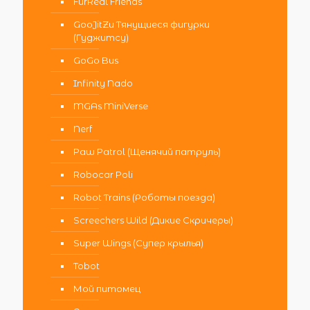
FurReal Friends
GooJitZu Тянущиеся фигурки
(Гуджитсу)
GoGo Bus
Infinity Nado
MGAs MiniVerse
Nerf
Paw Patrol (Щенячий патруль)
Robocar Poli
Robot Trains (Роботы поезда)
Screechers Wild (Дикие Скричеры)
Super Wings (Супер крылья)
Tobot
Мой питомец