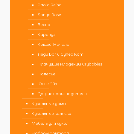
Paola Reina
Sonya Rose
Весна
Карапуз
Кощей. Начало
Леди Баг и Супер Кот
Плачущие младенцы Crybabies
Полесье
Юник Айз
Другие производители
Кукольные дома
Кукольные коляски
Мебель для кукол
Наборы доктора