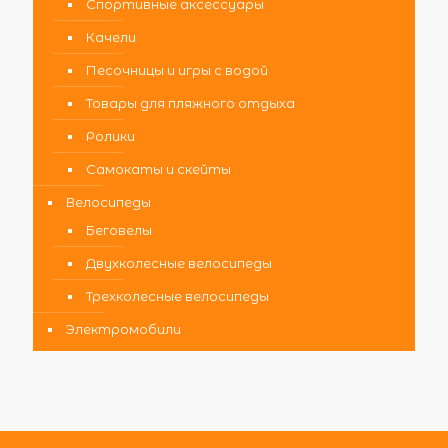
Спортивные аксессуары
Качели
Песочницы и игры с водой
Товары для пляжного отдыха
Ролики
Самокаты и скейты
Велосипеды
Беговелы
Двухколесные велосипеды
Трехколесные велосипеды
Электромобили