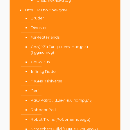
Спецтехника р/у
Игрушки по Брендам
Bruder
Dinoster
FurReal Friends
GooJitZu Тянущиеся фигурки
(Гуджитсу)
GoGo Bus
Infinity Nado
MGAs MiniVerse
Nerf
Paw Patrol (Щенячий патруль)
Robocar Poli
Robot Trains (Роботы поезда)
Screechers Wild (Дикие Скричеры)