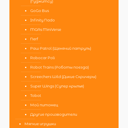
(Гуджитсу)
GoGo Bus
Infinity Nado
MGAs MiniVerse
Nerf
Paw Patrol (Щенячий патруль)
Robocar Poli
Robot Trains (Роботы поезда)
Screechers Wild (Дикие Скричеры)
Super Wings (Супер крылья)
Tobot
Мой питомец
Другие производители
Мягкие игрушки