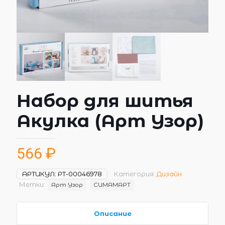
Набор для шитья
Акулка (Арт Узор)
566
₽
АРТИКУЛ:
РТ-00046978
Категория:
Дизайн
Метки:
Арт Узор
СИМАМАРТ
Описание