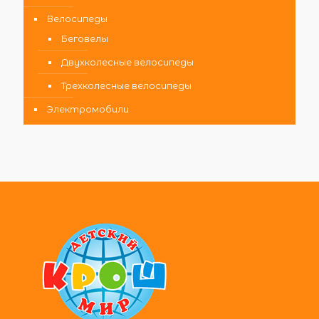
Велосипеды
Беговелы
Двухколесные велосипеды
Трехколесные велосипеды
Электромобили