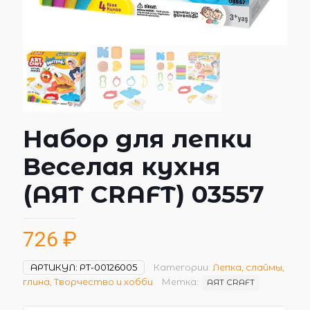
Набор для лепки
Веселая кухня
(AЯT CRAFT) 03557
726
₽
АРТИКУЛ:
РТ-00126005
Категории:
Лепка, слаймы,
глина
,
Творчество и хобби
Метка:
AЯT CRAFT