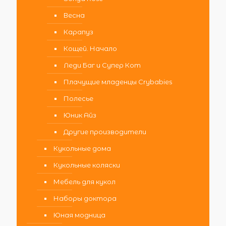
Весна
Карапуз
Кощей. Начало
Леди Баг и Супер Кот
Плачущие младенцы Crybabies
Полесье
Юник Айз
Другие производители
Кукольные дома
Кукольные коляски
Мебель для кукол
Наборы доктора
Юная модница