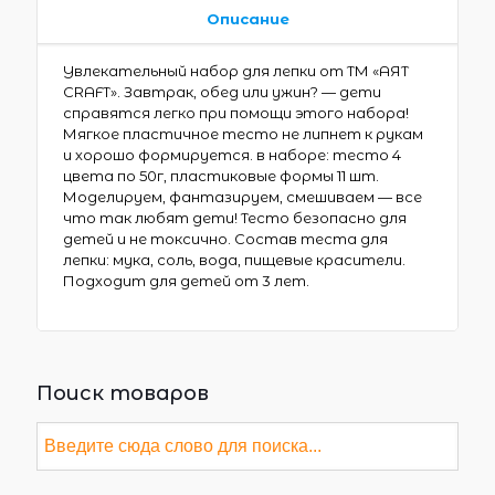
Описание
Увлекательный набор для лепки от ТМ «AЯT
CRAFT». Завтрак, обед или ужин? — дети
справятся легко при помощи этого набора!
Мягкое пластичное тесто не липнет к рукам
и хорошо формируется. в наборе: тесто 4
цвета по 50г, пластиковые формы 11 шт.
Моделируем, фантазируем, смешиваем — все
что так любят дети! Тесто безопасно для
детей и не токсично. Состав теста для
лепки: мука, соль, вода, пищевые красители.
Подходит для детей от 3 лет.
Поиск товаров