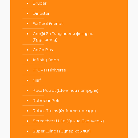
Bruder
Dinoster
FurReal Friends
GooJitZu Тянущиеся фигурки
(Гуджитсу)
GoGo Bus
Infinity Nado
MGAs MiniVerse
Nerf
Paw Patrol (Щенячий патруль)
Robocar Poli
Robot Trains (Роботы поезда)
Screechers Wild (Дикие Скричеры)
Super Wings (Супер крылья)