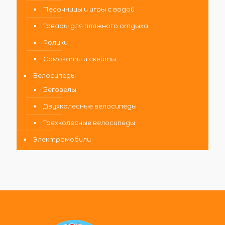
Песочницы и игры с водой
Товары для пляжного отдыха
Ролики
Самокаты и скейты
Велосипеды
Беговелы
Двухколесные велосипеды
Трехколесные велосипеды
Электромобили