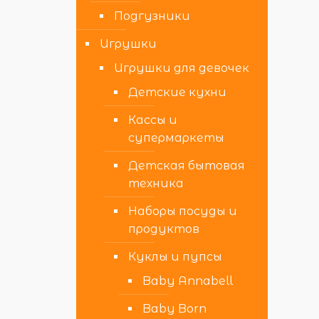
Подгузники
Игрушки
Игрушки для девочек
Детские кухни
Кассы и
супермаркеты
Детская бытовая
техника
Наборы посуды и
продуктов
Куклы и пупсы
Baby Annabell
Baby Born