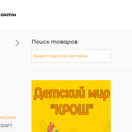
такты
Поиск товаров
лаймы,
CRAFT