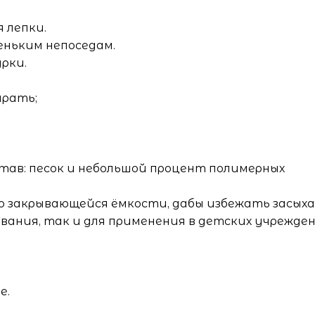
 лепки.
еньким непоседам.
рки.
ирать;
тав: песок и небольшой процент полимерных
 закрывающейся ёмкости, дабы избежать засыха
вания, так и для применения в детских учрежден
е.