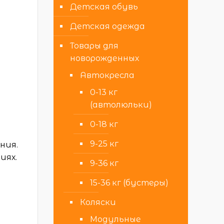
Детская обувь
Детская одежда
Товары для
новорожденных
Автокресла
0-13 кг
(автолюльки)
0-18 кг
9-25 кг
ния.
иях.
9-36 кг
15-36 кг (бустеры)
Коляски
Модульные