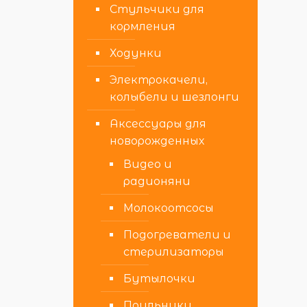
Стульчики для
кормления
Ходунки
Электрокачели,
колыбели и шезлонги
Аксессуары для
новорожденных
Видео и
радионяни
Молокоотсосы
Подогреватели и
стерилизаторы
Бутылочки
Поильники