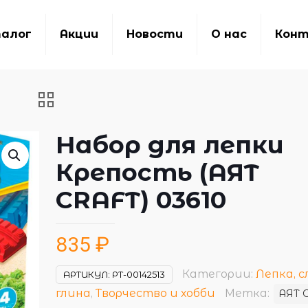
алог
Акции
Новости
О нас
Кон
Набор для лепки
Крепость (AЯT
CRAFT) 03610
835
₽
Категории:
Лепка, с
АРТИКУЛ:
РТ-00142513
глина
,
Творчество и хобби
Метка:
AЯT 