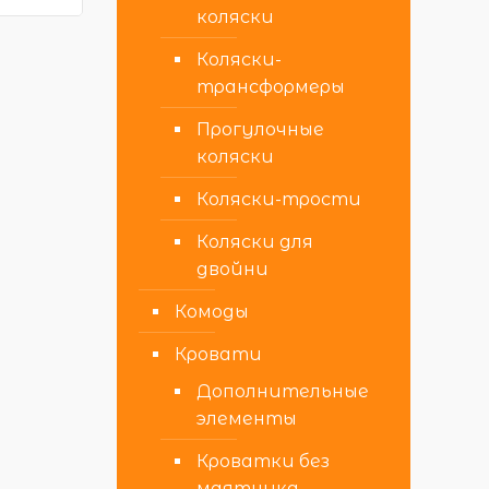
коляски
Коляски-
трансформеры
Прогулочные
коляски
Коляски-трости
Коляски для
двойни
Комоды
Кровати
Дополнительные
элементы
Кроватки без
маятника