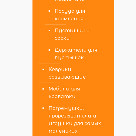
Посуда для
кормления
Пустышки и
соски
Держатели для
пустышек
Коврики
развивающие
Мобили для
кроватки
Погремушки,
прорезыватели и
игрушки для самых
маленьких