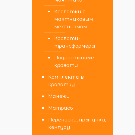
Кроватки с
маятниковым
механизмом
Кровати-
трансформеры
Подростковые
кровати
Комплекты в
кроватку
Манежи
Матрасы
Переноски, прыгунки,
кенгуру