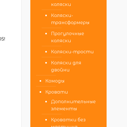
коляски
Коляски-
трансформеры
Прогулочные
S!
коляски
Коляски-трости
Коляски для
двойни
Комоды
Кровати
Дополнительные
элементы
Кроватки без
маятника