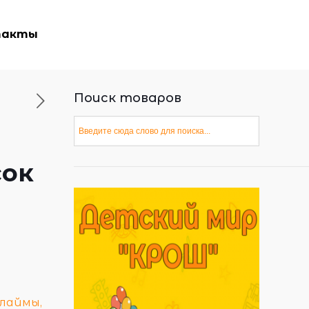
такты
Поиск товаров
сок
слаймы,