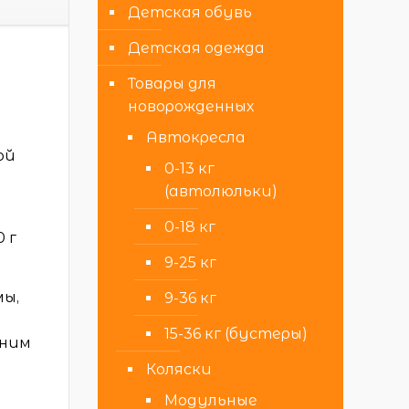
Детская обувь
Детская одежда
Товары для
новорожденных
Автокресла
ой
0-13 кг
(автолюльки)
0-18 кг
0 г
9-25 кг
мы,
9-36 кг
15-36 кг (бустеры)
 ним
Коляски
Модульные