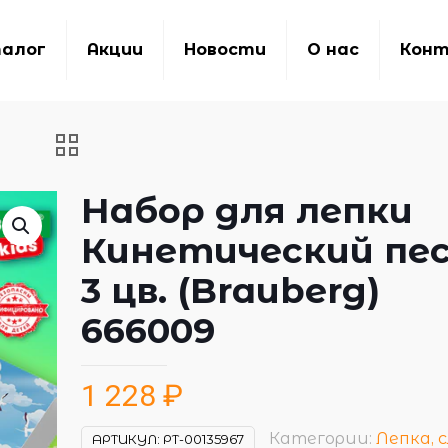
алог
Акции
Новости
О нас
Кон
Набор для лепки
Кинетический пе
3 цв. (Brauberg)
666009
1 228
₽
Категории:
Лепка, 
АРТИКУЛ:
РТ-00135967