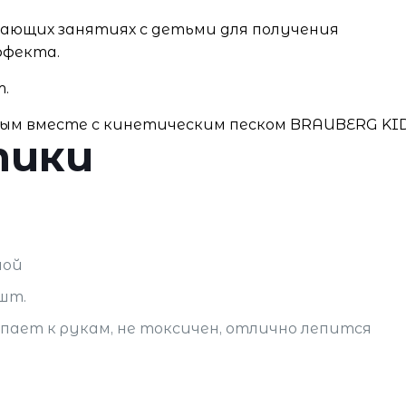
вающих занятиях с детьми для получения
ффекта.
т.
ым вместе с кинетическим песком BRAUBERG KID
тики
ной
 шт.
пает к рукам, не токсичен, отлично лепится