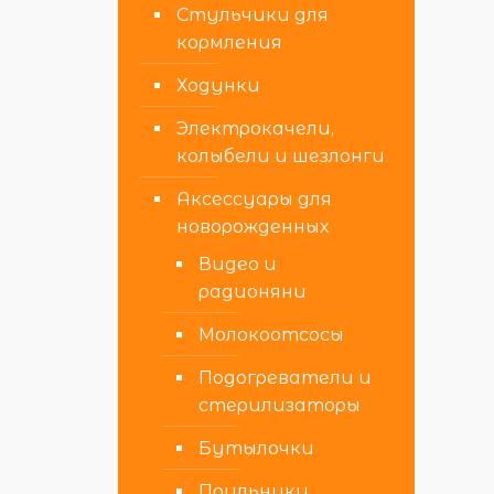
Стульчики для
кормления
Ходунки
Электрокачели,
колыбели и шезлонги
Аксессуары для
новорожденных
Видео и
радионяни
Молокоотсосы
Подогреватели и
стерилизаторы
Бутылочки
Поильники