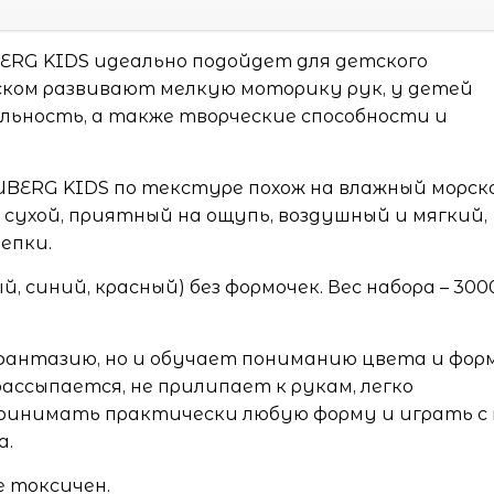
ERG KIDS идеально подойдет для детского
ском развивают мелкую моторику рук, у детей
ьность, а также творческие способности и
BERG KIDS по текстуре похож на влажный морск
 сухой, приятный на ощупь, воздушный и мягкий,
епки.
й, синий, красный) без формочек. Вес набора – 300
фантазию, но и обучает пониманию цвета и фор
рассыпается, не прилипает к рукам, легко
 принимать практически любую форму и играть с
а.
е токсичен.