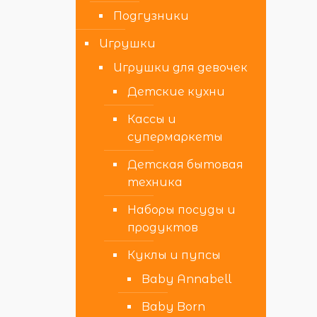
Подгузники
Игрушки
Игрушки для девочек
Детские кухни
Кассы и
супермаркеты
Детская бытовая
техника
Наборы посуды и
продуктов
Куклы и пупсы
Baby Annabell
Baby Born