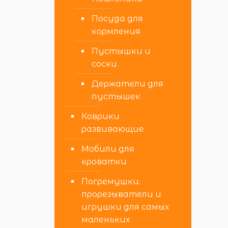
Посуда для
кормления
Пустышки и
соски
Держатели для
пустышек
Коврики
развивающие
Мобили для
кроватки
Погремушки,
прорезыватели и
игрушки для самых
маленьких