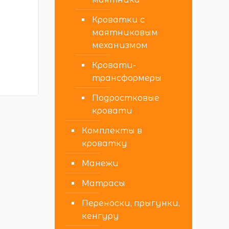
Кроватки с
маятниковым
механизмом
Кровати-
трансформеры
Подростковые
кровати
Комплекты в
кроватку
Манежи
Матрасы
Переноски, прыгунки,
кенгуру