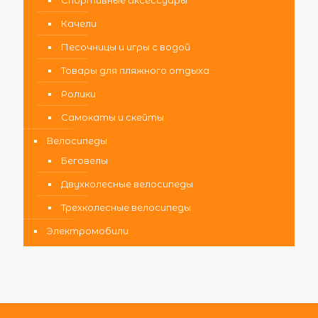
Качели
Песочницы и игры с водой
Товары для пляжного отдыха
Ролики
Самокаты и скейты
Велосипеды
Беговелы
Двухколесные велосипеды
Трехколесные велосипеды
Электромобили