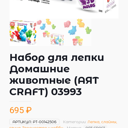
Набор для лепки
Домашние
животные (AЯT
CRAFT) 03993
695
₽
АРТИКУЛ:
РТ-00142506
Категории:
Лепка, слаймы,
глина
,
Творчество и хобби
Метка:
AЯT CRAFT