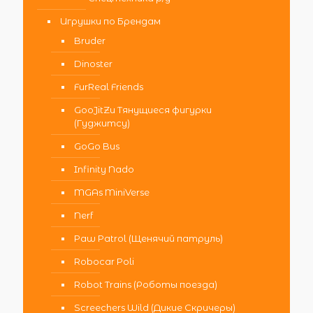
Игрушки по Брендам
Bruder
Dinoster
FurReal Friends
GooJitZu Тянущиеся фигурки
(Гуджитсу)
GoGo Bus
Infinity Nado
MGAs MiniVerse
Nerf
Paw Patrol (Щенячий патруль)
Robocar Poli
Robot Trains (Роботы поезда)
Screechers Wild (Дикие Скричеры)