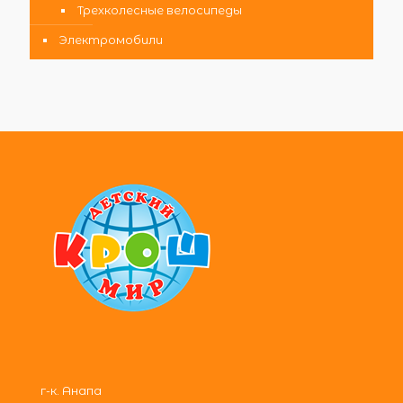
Трехколесные велосипеды
Электромобили
г-к. Анапа