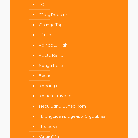
LOL
Mary Poppins
Orange Toys
Pituso
Rainbow High
Paola Reina
Sonya Rose
Весна
Карапуз
Кощей. Начало
Леди Баг и Супер Кот
Плачущие младенцы Crybabies
Полесье
Юник Айз