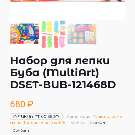
Набор для лепки
Буба (MultiArt)
DSET-BUB-121468D
680
₽
АРТИКУЛ:
РТ-00139047
Категории:
Лепка, слаймы,
глина
,
Творчество и хобби
Метки:
MultiArt
Симбат