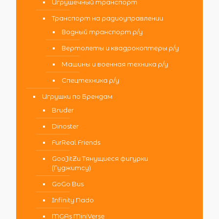
Игрушечный транспорт
Транспорт на радиоуправлении
Водный транспорт р/у
Вертолеты и квадрокоптеры р/у
Машины и военная техника р/у
Спецтехника р/у
Игрушки по Брендам
Bruder
Dinoster
FurReal Friends
GooJitZu Тянущиеся фигурки
(Гуджитсу)
GoGo Bus
Infinity Nado
MGAs MiniVerse