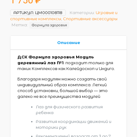
1 750
₽
АРТИКУЛ:
ЦМ000108118
Категории:
Игровые и
спортивные комплексы
,
Спортивные аксессуары
Метка:
Формула здоровья
Описание
ДСК Формула здоровья Модуль
деревянный лаз №1
подходит только для
таких Комплексов как Калейдоскоп и Индиго.
Благодаря модулям можно создать свой
индивидуальный образ комплекса. Легкий
способ установки, большой выбор — это
далеко не все преимущества модулей
Лаз для физического развития
ребенка
Развития координации движений и
моторики рук
Рекомендуемый возраст от 3 до 7