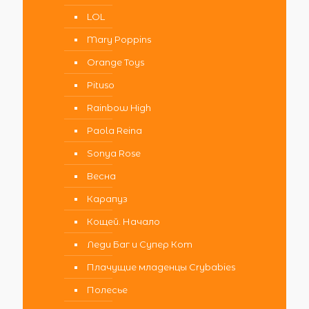
LOL
Mary Poppins
Orange Toys
Pituso
Rainbow High
Paola Reina
Sonya Rose
Весна
Карапуз
Кощей. Начало
Леди Баг и Супер Кот
Плачущие младенцы Crybabies
Полесье