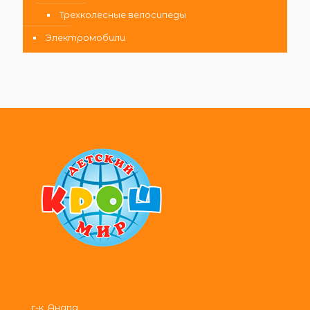
Трехколесные велосипеды
Электромобили
г-к. Анапа