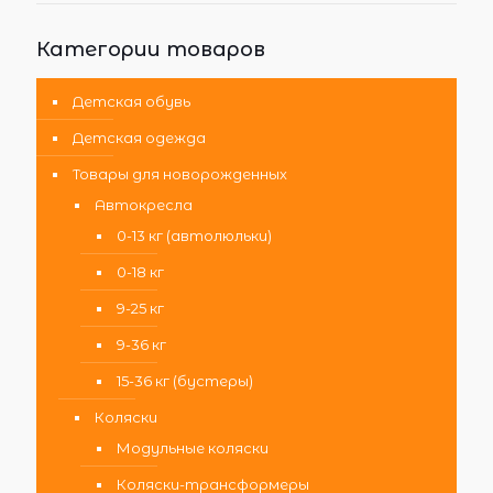
Категории товаров
Детская обувь
Детская одежда
Товары для новорожденных
Автокресла
0-13 кг (автолюльки)
0-18 кг
9-25 кг
9-36 кг
15-36 кг (бустеры)
Коляски
Модульные коляски
Коляски-трансформеры