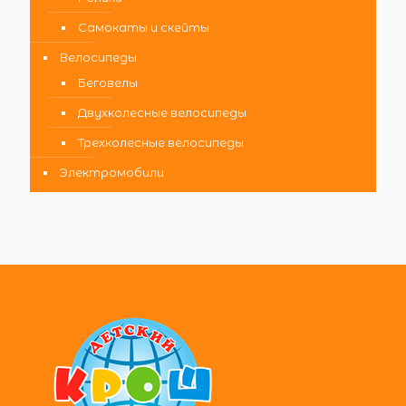
Самокаты и скейты
Велосипеды
Беговелы
Двухколесные велосипеды
Трехколесные велосипеды
Электромобили