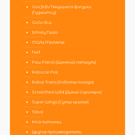
GooJitZu Тянущиеся фигурки
(Гуджитсу)
GoGo Bus
Infinity Nado
MGAs MiniVerse
Nerf
Paw Patrol (Щенячий патруль)
Robocar Poli
Robot Trains (Роботы поезда)
Screechers Wild (Дикие Скричеры)
Super Wings (Супер крылья)
Tobot
Мой питомец
Другие производители