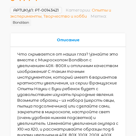
АРТИКУЛ:
РТ-00143421
Категории:
Опыты и
эксперименты
,
Творчество и хобби
Метка:
Bondibon
Описание
Что скрывается от наших глаз? Узнайте это
вместе с Микроскопом Bondibon с
увеличением 40Х- 800Х и отличным качеством
изображения! С таким точным
инструментом, который имеет 6 вариантов
кратности увеличения, из серии Французские
Опыты Науки с Буки ребенок будет с
удовольствием изучать природные явления.
Возьмите образец – из набора (шерсть овцы,
пыльца подсолнечника) или сделайте сами,
закрепите в микроскопе, настройте свет
(очень удобная нижняя подсветка) и
увеличитель. Изменяйте увеличения окуляра с
Х10 на Х20, и рассматривайте образцы под 6
видами увеличения 40Х, 80Х, 100Х, 200Х, 400Х,