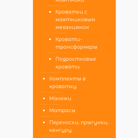
Кроватки с
маятниковым
механизмом
Кровати-
трансформеры
Подростковые
кровати
Комплекты в
кроватку
Манежи
Матрасы
Переноски, прыгунки,
кенгуру