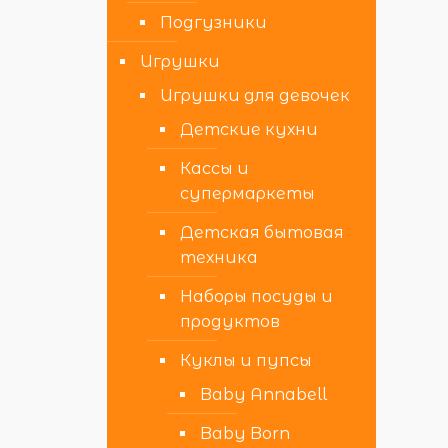
Подгузники
Игрушки
Игрушки для девочек
Детские кухни
Кассы и
супермаркеты
Детская бытовая
техника
Наборы посуды и
продуктов
Куклы и пупсы
Baby Annabell
Baby Born