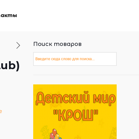
такты
Поиск товаров
lub)
е