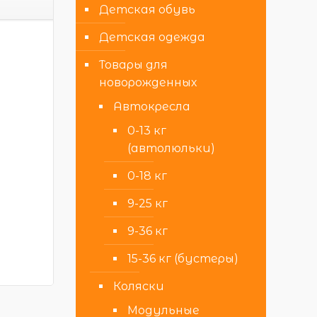
Детская обувь
Детская одежда
Товары для
новорожденных
Автокресла
0-13 кг
(автолюльки)
0-18 кг
9-25 кг
9-36 кг
15-36 кг (бустеры)
Коляски
Модульные