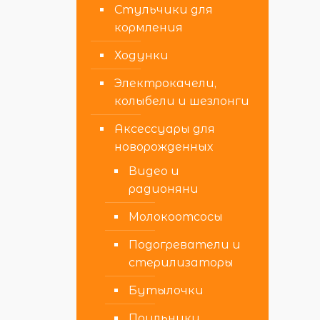
Стульчики для
кормления
Ходунки
Электрокачели,
колыбели и шезлонги
Аксессуары для
новорожденных
Видео и
радионяни
Молокоотсосы
Подогреватели и
стерилизаторы
Бутылочки
Поильники