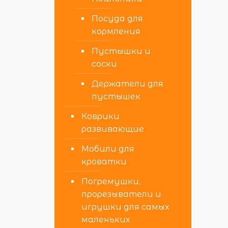
Посуда для
кормления
Пустышки и
соски
Держатели для
пустышек
Коврики
развивающие
Мобили для
кроватки
Погремушки,
прорезыватели и
игрушки для самых
маленьких