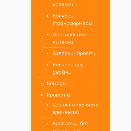
коляски
Коляски-
трансформеры
Прогулочные
коляски
Коляски-трости
Коляски для
двойни
Комоды
Кровати
Дополнительные
элементы
Кроватки без
маятника