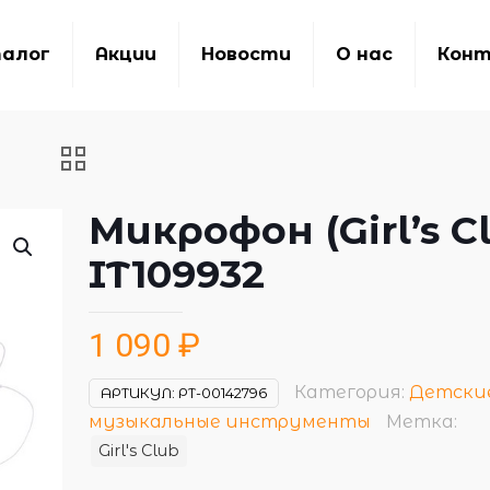
алог
Акции
Новости
О нас
Кон
Микрофон (Girl’s C
IT109932
1 090
₽
Категория:
Детски
АРТИКУЛ:
РТ-00142796
музыкальные инструменты
Метка:
Girl's Club