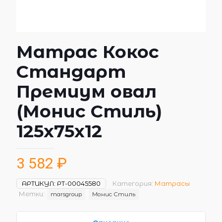
Матрас Кокос
Стандарт
Премиум овал
(Монис Стиль)
125х75х12
3 582
₽
АРТИКУЛ:
РТ-00045580
Категория:
Матрасы
Метки:
marsgroup
Монис Стиль