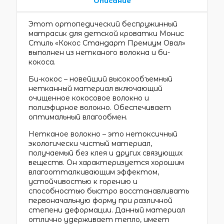
Описание
Этот ортопедический беспружинный
матрасик для детской кроватки Монис
Стиль «Кокос Стандарт Премиум Овал»
выполнен из нетканого волокна и би-
кокоса.
Би-кокос – новейший высокообъемный
нетканный материал включающий
очищенное кокосовое волокно и
полиэфирное волокно. Обеспечивает
оптимальный влагообмен.
Нетканое волокно – это нетоксичный
экологически чистый материал,
получаемый без клея и других связующих
веществ. Он характеризуется хорошим
влагоотталкивающим эффектом,
устойчивостью к горению и
способностью быстро восстанавливать
первоначальную форму при различной
степени деформации. Данный материал
отлично удерживает тепло, имеет