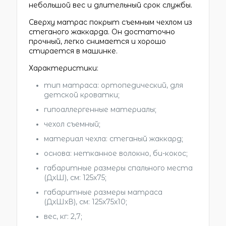
небольшой вес и длительный срок службы.
Сверху матрас покрыт съемным чехлом из
стеганого жаккарда. Он достаточно
прочный, легко снимается и хорошо
стирается в машинке.
Характеристики:
тип матраса: ортопедический, для
детской кроватки;
гипоаллергенные материалы;
чехол съемный;
материал чехла: стеганый жаккард;
основа: нетканное волокно, би-кокос;
габаритные размеры спального места
(ДхШ), см: 125х75;
габаритные размеры матраса
(ДхШхВ), см: 125х75х10;
вес, кг: 2,7;