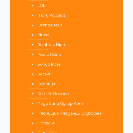
LOL
Mary Poppins
Orange Toys
Pituso
Rainbow High
Paola Reina
Sonya Rose
Весна
Карапуз
Кощей. Начало
Леди Баг и Супер Кот
Плачущие младенцы Crybabies
Полесье
Юник Айз