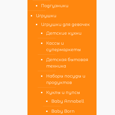
Подгузники
Игрушки
Игрушки для девочек
Детские кухни
Кассы и
супермаркеты
Детская бытовая
техника
Наборы посуды и
продуктов
Куклы и пупсы
Baby Annabell
Baby Born