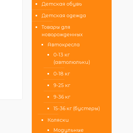
Детская обувь
Детская одежда
Товары для
новорожденных
Автокресла
0-13 кг
(автолюльки)
0-18 кг
9-25 кг
9-36 кг
15-36 кг (бустеры)
Коляски
Модульные