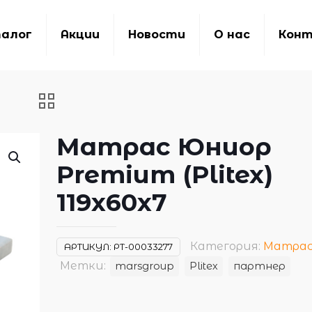
алог
Акции
Новости
О нас
Кон
Матрас Юниор
Premium (Plitex)
119х60х7
Категория:
Матра
АРТИКУЛ:
РТ-00033277
Метки:
marsgroup
Plitex
партнер