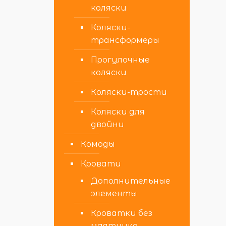
коляски
Коляски-
трансформеры
Прогулочные
коляски
Коляски-трости
Коляски для
двойни
Комоды
Кровати
Дополнительные
элементы
Кроватки без
маятника