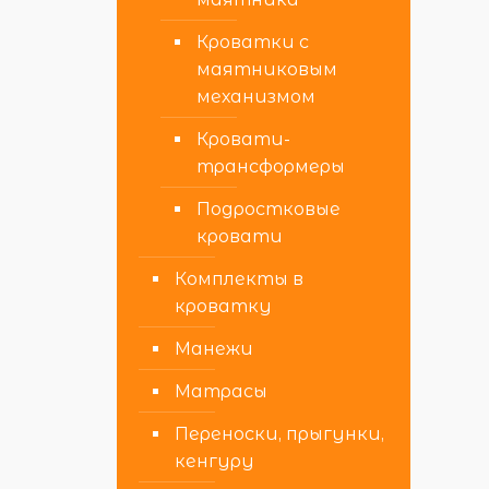
Кроватки с
маятниковым
механизмом
Кровати-
трансформеры
Подростковые
кровати
Комплекты в
кроватку
Манежи
Матрасы
Переноски, прыгунки,
кенгуру