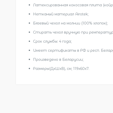
Латексированная кокосовая плита (койра
Нетканый материал Airotek;
Бязевый чехол на молнии (100% хлопок);
Стирать чехол вручную при ремпературе
Срок службы: 4 года;
Имеет сертификаты в РФ и респ. Белару
Произведено в Беларусии;
Размеры(ДхШхВ), см; 119х60х7.