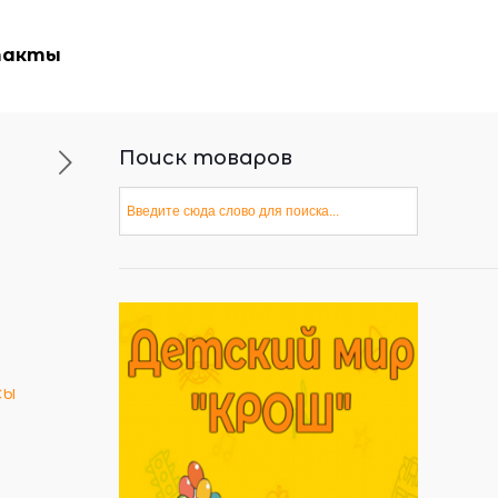
такты
Поиск товаров
сы