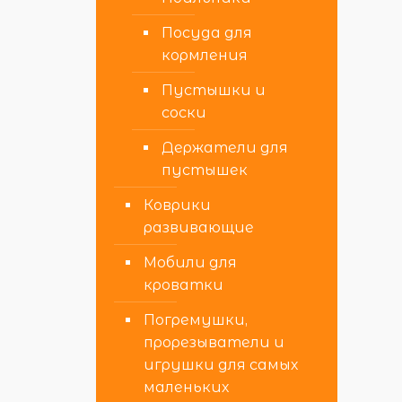
Посуда для
кормления
Пустышки и
соски
Держатели для
пустышек
Коврики
развивающие
Мобили для
кроватки
Погремушки,
прорезыватели и
игрушки для самых
маленьких