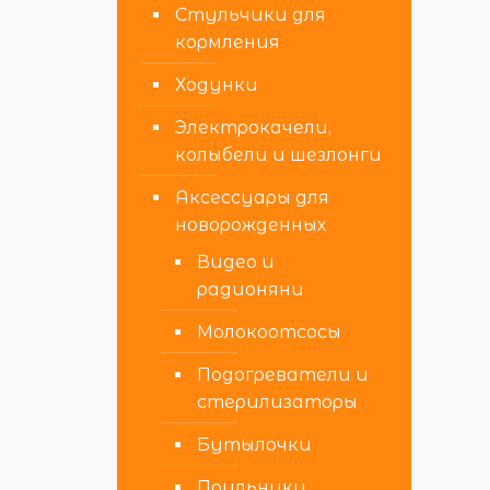
Стульчики для
кормления
Ходунки
Электрокачели,
колыбели и шезлонги
Аксессуары для
новорожденных
Видео и
радионяни
Молокоотсосы
Подогреватели и
стерилизаторы
Бутылочки
Поильники