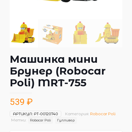
Машинка мини
Брунер (Robocar
Poli) MRT-755
539
₽
АРТИКУЛ:
РТ-00120740
Категория:
Robocar Poli
Метки:
Robocar Poli
Гулливер