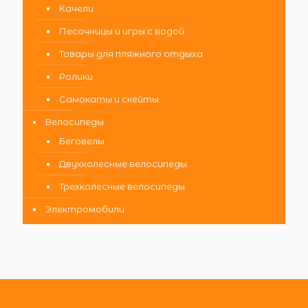
Качели
Песочницы и игры с водой
Товары для пляжного отдыха
Ролики
Самокаты и скейты
Велосипеды
Беговелы
Двухколесные велосипеды
Трехколесные велосипеды
Электромобили