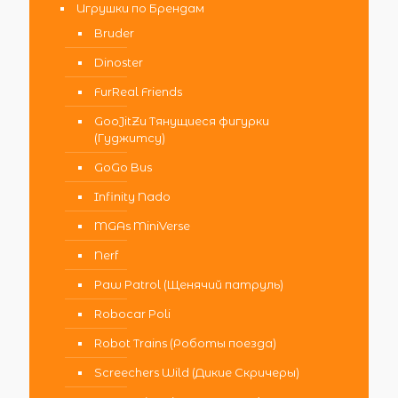
Игрушки по Брендам
Bruder
Dinoster
FurReal Friends
GooJitZu Тянущиеся фигурки
(Гуджитсу)
GoGo Bus
Infinity Nado
MGAs MiniVerse
Nerf
Paw Patrol (Щенячий патруль)
Robocar Poli
Robot Trains (Роботы поезда)
Screechers Wild (Дикие Скричеры)