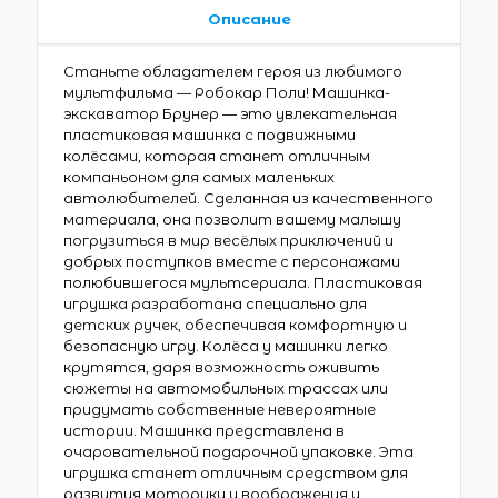
Описание
Станьте обладателем героя из любимого
мультфильма — Робокар Поли! Машинка-
экскаватор Брунер — это увлекательная
пластиковая машинка с подвижными
колёсами, которая станет отличным
компаньоном для самых маленьких
автолюбителей. Сделанная из качественного
материала, она позволит вашему малышу
погрузиться в мир весёлых приключений и
добрых поступков вместе с персонажами
полюбившегося мультсериала. Пластиковая
игрушка разработана специально для
детских ручек, обеспечивая комфортную и
безопасную игру. Колёса у машинки легко
крутятся, даря возможность оживить
сюжеты на автомобильных трассах или
придумать собственные невероятные
истории. Машинка представлена в
очаровательной подарочной упаковке. Эта
игрушка станет отличным средством для
развития моторики и воображения у