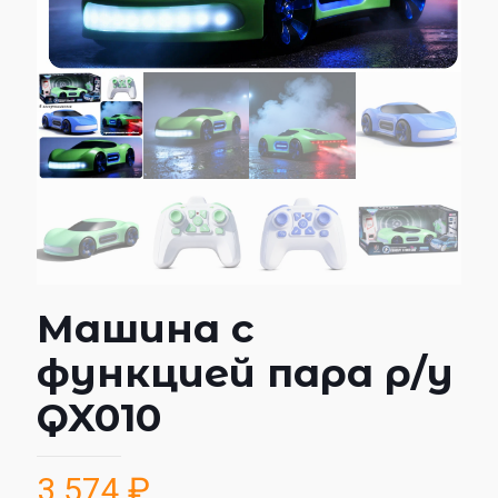
Машина с
функцией пара р/у
QX010
3 574
₽