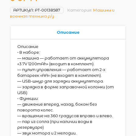
АРТИКУЛ:
РТ-00138587
Категория:
Машины и
военная техника р/у
Описание
Описание
• В наборе:
— машина — работает от аккумулятора
«3.7V 1200mAh» (входит в комплект).
— пульт управления — работает от 2-х
батареек «АА» (не входят в комплект).
— USB-шнур для зарядки аккумулятора.
— зарядка в форме заправочной колонки (от
USB)
• Функции:
— движение вперед, назад, боком без
поворота колес.
— вращение на 360 градусов вправо и влево.
— пар из сопла (при наличии воды в
резервуаре)
— звук мотора и 2 мелодии.