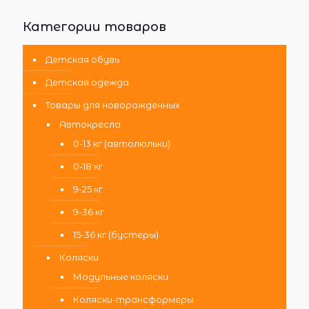
Категории товаров
Детская обувь
Детская одежда
Товары для новорожденных
Автокресла
0-13 кг (автолюльки)
0-18 кг
9-25 кг
9-36 кг
15-36 кг (бустеры)
Коляски
Модульные коляски
Коляски-трансформеры