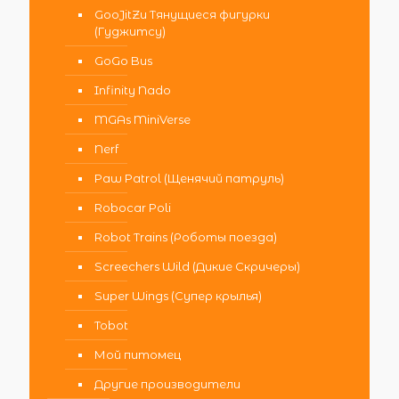
GooJitZu Тянущиеся фигурки
(Гуджитсу)
GoGo Bus
Infinity Nado
MGAs MiniVerse
Nerf
Paw Patrol (Щенячий патруль)
Robocar Poli
Robot Trains (Роботы поезда)
Screechers Wild (Дикие Скричеры)
Super Wings (Супер крылья)
Tobot
Мой питомец
Другие производители