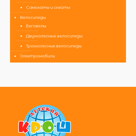
Самокаты и скейты
Велосипеды
Беговелы
Двухколесные велосипеды
Трехколесные велосипеды
Электромобили