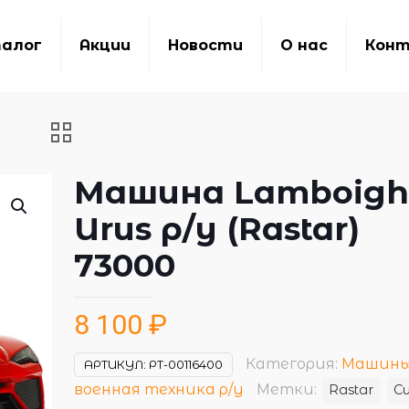
алог
Акции
Новости
О нас
Кон
Машина Lamboigh
Urus р/у (Rastar)
73000
8 100
₽
Категория:
Машины
АРТИКУЛ:
РТ-00116400
военная техника р/у
Метки:
Rastar
С