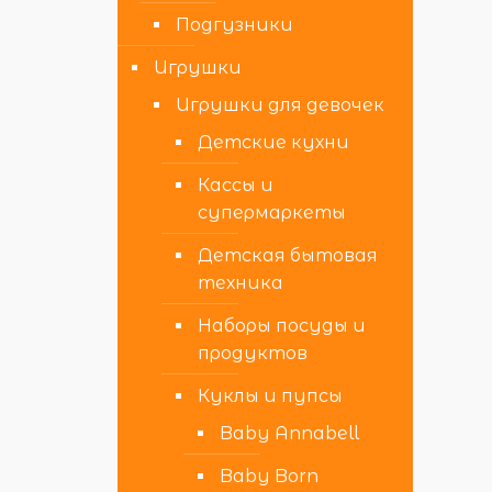
Подгузники
Игрушки
Игрушки для девочек
Детские кухни
Кассы и
супермаркеты
Детская бытовая
техника
Наборы посуды и
продуктов
Куклы и пупсы
Baby Annabell
Baby Born