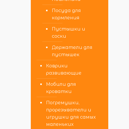
Посуда для
кормления
Пустышки и
соски
Держатели для
пустышек
Коврики
развивающие
Мобили для
кроватки
Погремушки,
прорезыватели и
игрушки для самых
маленьких