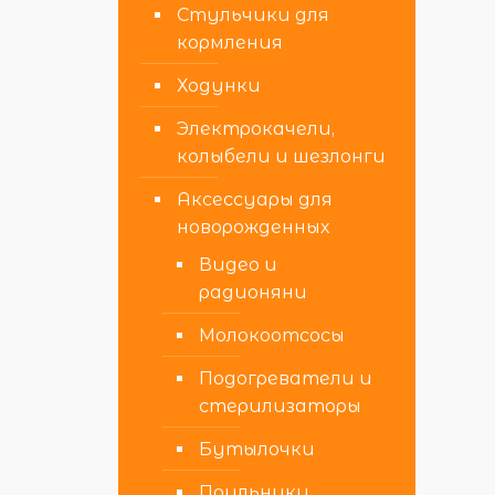
Стульчики для
кормления
Ходунки
Электрокачели,
колыбели и шезлонги
Аксессуары для
новорожденных
Видео и
радионяни
Молокоотсосы
Подогреватели и
стерилизаторы
Бутылочки
Поильники