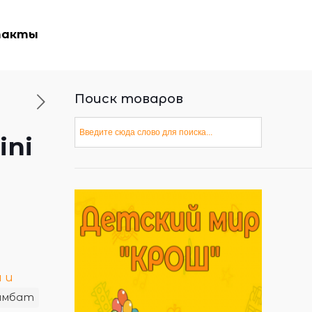
такты
Поиск товаров
ini
 и
имбат