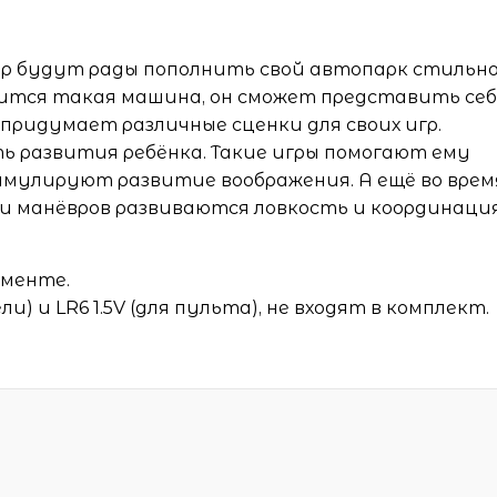
ер будут рады пополнить свой автопарк стильн
ится такая машина, он сможет представить себ
придумает различные сценки для своих игр.
ь развития ребёнка. Такие игры помогают ему
имулируют развитие воображения. А ещё во врем
и манёвров развиваются ловкость и координаци
именте.
) и LR6 1.5V (для пульта), не входят в комплект.