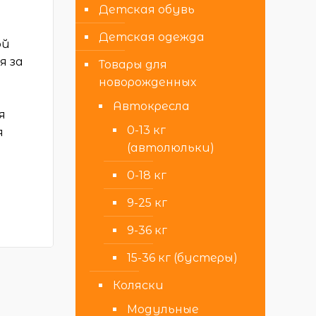
Детская обувь
Детская одежда
ой
я за
Товары для
новорожденных
Автокресла
я
0-13 кг
я
(автолюльки)
0-18 кг
9-25 кг
9-36 кг
15-36 кг (бустеры)
Коляски
Модульные