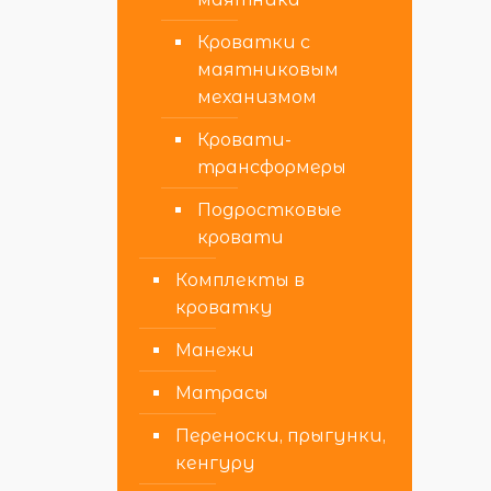
Кроватки с
маятниковым
механизмом
Кровати-
трансформеры
Подростковые
кровати
Комплекты в
кроватку
Манежи
Матрасы
Переноски, прыгунки,
кенгуру