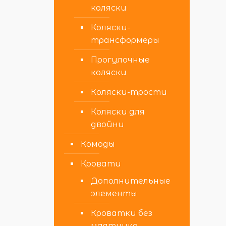
коляски
Коляски-
трансформеры
Прогулочные
коляски
Коляски-трости
Коляски для
двойни
Комоды
Кровати
Дополнительные
элементы
Кроватки без
маятника