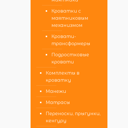
Кроватки с
маятниковым
механизмом
Кровати-
трансформеры
Подростковые
кровати
Комплекты в
кроватку
Манежи
Матрасы
Переноски, прыгунки,
кенгуру