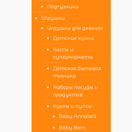
Подгузники
Игрушки
Игрушки для девочек
Детские кухни
Кассы и
супермаркеты
Детская бытовая
техника
Наборы посуды и
продуктов
Куклы и пупсы
Baby Annabell
Baby Born