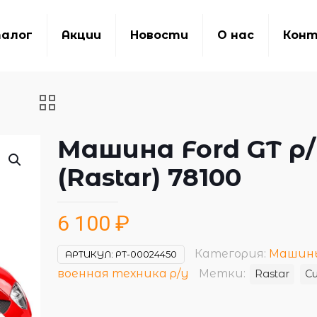
алог
Акции
Новости
О нас
Кон
Машина Ford GT р
(Rastar) 78100
6 100
₽
Категория:
Машин
АРТИКУЛ:
РТ-00024450
военная техника р/у
Метки:
Rastar
С