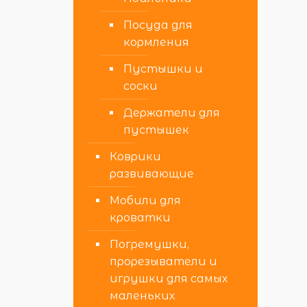
Посуда для
кормления
Пустышки и
соски
Держатели для
пустышек
Коврики
развивающие
Мобили для
кроватки
Погремушки,
прорезыватели и
игрушки для самых
маленьких