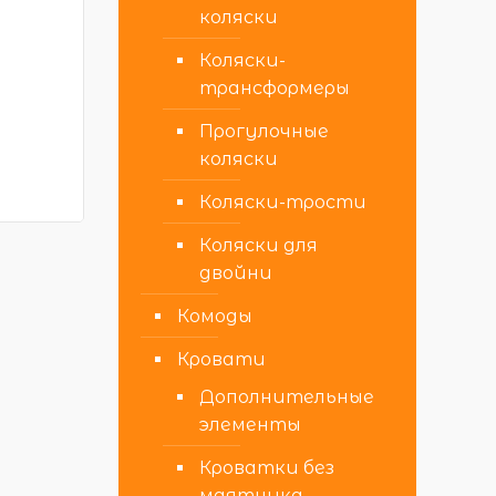
коляски
Коляски-
трансформеры
Прогулочные
коляски
Коляски-трости
Коляски для
двойни
Комоды
Кровати
Дополнительные
элементы
Кроватки без
маятника