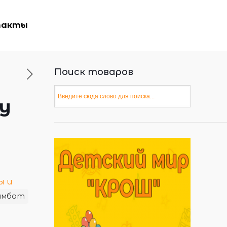
такты
Поиск товаров
/у
ы и
имбат