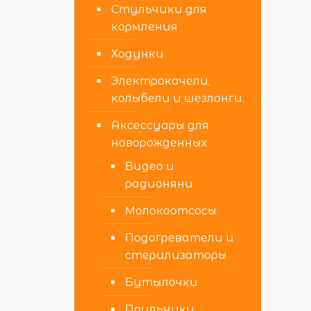
Стульчики для
кормления
Ходунки
Электрокачели,
колыбели и шезлонги
Аксессуары для
новорожденных
Видео и
радионяни
Молокоотсосы
Подогреватели и
стерилизаторы
Бутылочки
Поильники