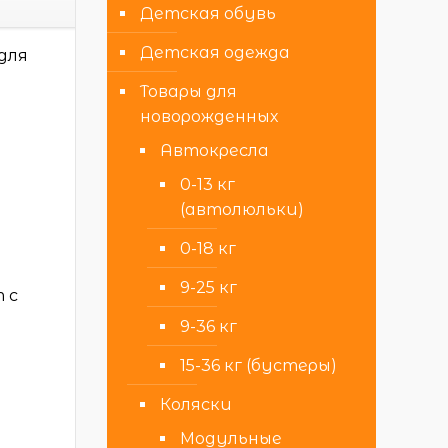
Детская обувь
Детская одежда
для
Товары для
новорожденных
Автокресла
0-13 кг
(автолюльки)
0-18 кг
9-25 кг
 с
9-36 кг
15-36 кг (бустеры)
Коляски
Модульные