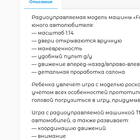
Описание
Радиоуправляемая модель машины «Fo
юного автолюбителя:
— масштаб 1:14
— двери открываются вручную
— манёвренность
— удобный пульт д/у
— движение вперёд-назад/вправо-влев
— детальная проработка салона
Ребёнка увлечёт игра с моделью роск
учётом всех особенностей прототипа
головой погрузиться в игру, придум
Игра с радиоуправляемой машинкой ТМ
автомобилей, а также развивает:
— координацию движений
— внимание