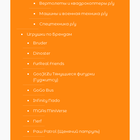
Вертолеты и квадрокоптеры р/у
Машины и военная техника р/у
Спецтехника р/у
Игрушки по Брендам
Bruder
Dinoster
FurReal Friends
GooJitZu Тянущиеся фигурки
(Гуджитсу)
GoGo Bus
Infinity Nado
MGAs MiniVerse
Nerf
Paw Patrol (Щенячий патруль)