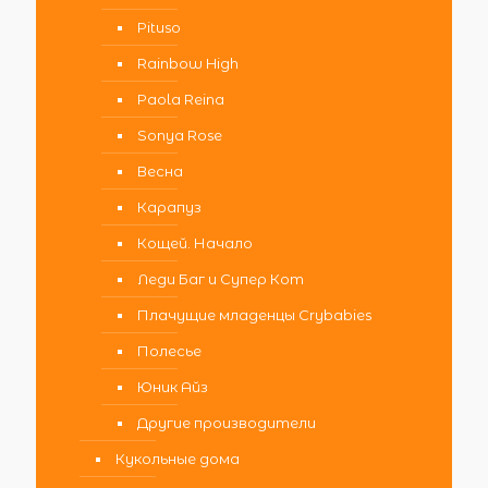
Pituso
Rainbow High
Paola Reina
Sonya Rose
Весна
Карапуз
Кощей. Начало
Леди Баг и Супер Кот
Плачущие младенцы Crybabies
Полесье
Юник Айз
Другие производители
Кукольные дома