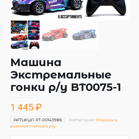
Машина
Экстремальные
гонки р/у BT0075-1
1 445
₽
АРТИКУЛ:
РТ-00143986
Категория:
Машины и
военная техника р/у