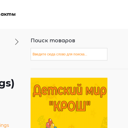
такты
Поиск товаров
gs)
ings