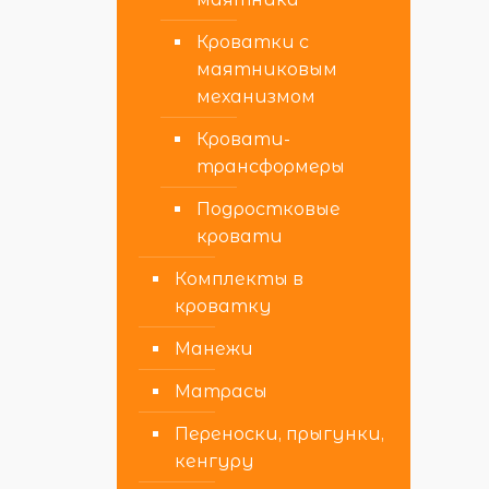
Кроватки с
маятниковым
механизмом
Кровати-
трансформеры
Подростковые
кровати
Комплекты в
кроватку
Манежи
Матрасы
Переноски, прыгунки,
кенгуру