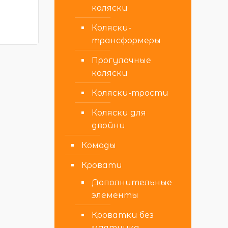
коляски
Коляски-
трансформеры
Прогулочные
коляски
Коляски-трости
Коляски для
двойни
Комоды
Кровати
Дополнительные
элементы
Кроватки без
маятника