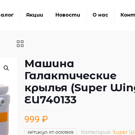
алог
Акции
Новости
О нас
Кон
Машина
Галактические
крылья (Super Win
EU740133
999
₽
Категория:
Super W
АРТИКУЛ:
РТ-00101909