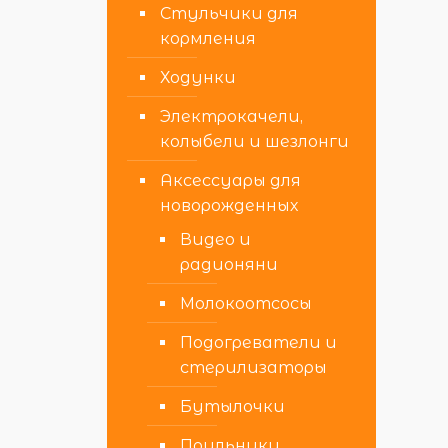
Стульчики для
кормления
Ходунки
Электрокачели,
колыбели и шезлонги
Аксессуары для
новорожденных
Видео и
радионяни
Молокоотсосы
Подогреватели и
стерилизаторы
Бутылочки
Поильники