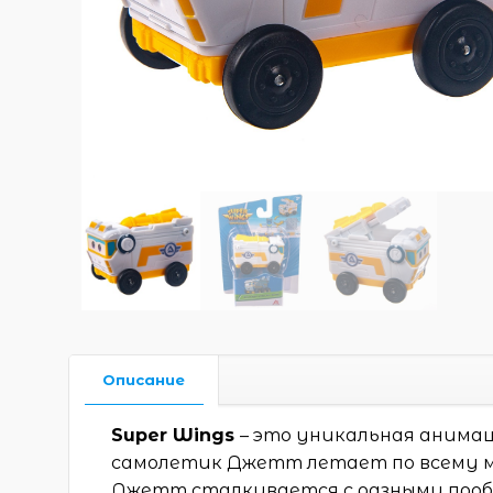
Описание
Super Wings
– это уникальная анима
самолетик Джетт летает по всему м
Джетт сталкивается с разными проб