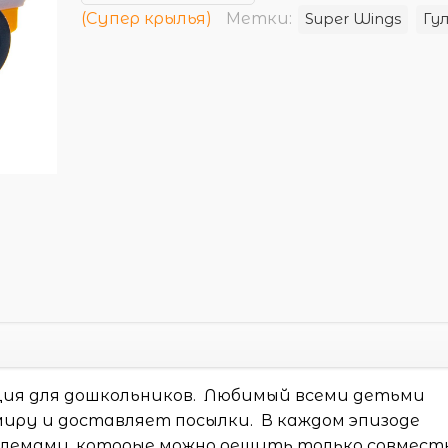
(Супер крылья)
Метки:
Super Wings
Гу
ция для дошкольников. Любимый всеми детьми
иру и доставляет посылки. В каждом эпизоде
лемами, которые можно решить только совместн