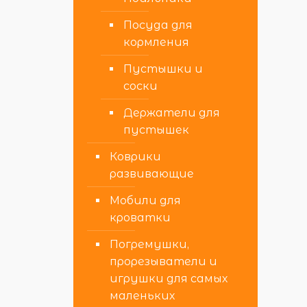
Посуда для
кормления
Пустышки и
соски
Держатели для
пустышек
Коврики
развивающие
Мобили для
кроватки
Погремушки,
прорезыватели и
игрушки для самых
маленьких