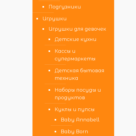
Подгузники
Игрушки
Игрушки для девочек
Детские кухни
Кассы и
супермаркеты
Детская бытовая
техника
Наборы посуды и
продуктов
Куклы и пупсы
Baby Annabell
Baby Born