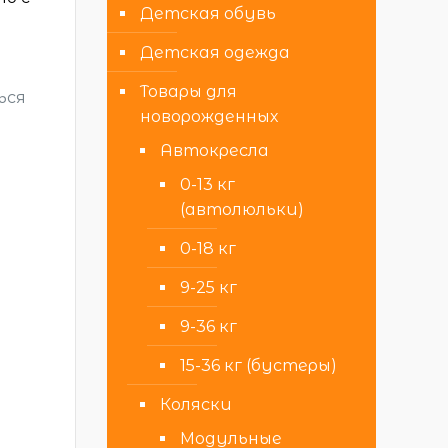
Детская обувь
Детская одежда
Товары для
ься
новорожденных
Автокресла
0-13 кг
(автолюльки)
0-18 кг
9-25 кг
9-36 кг
15-36 кг (бустеры)
Коляски
Модульные