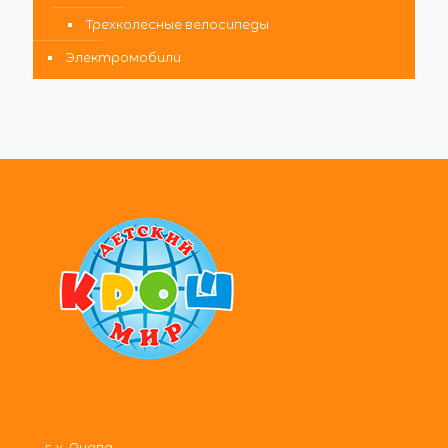
Трехколесные велосипеды
Электромобили
г-к. Анапа