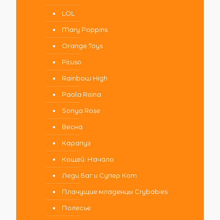
LOL
Mary Poppins
Orange Toys
Pituso
Rainbow High
Paola Reina
Sonya Rose
Весна
Карапуз
Кощей. Начало
Леди Баг и Супер Кот
Плачущие младенцы Crybabies
Полесье