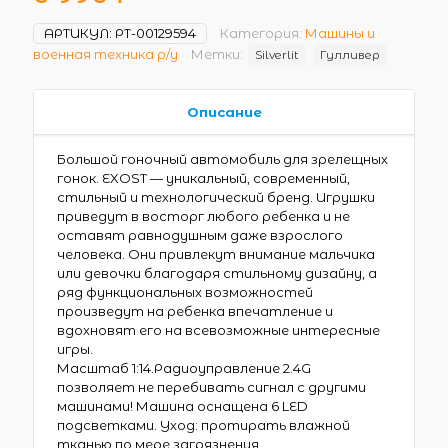
АРТИКУЛ:
РТ-00129594
Категория:
Машины и
военная техника р/у
Метки:
Silverlit
Гулливер
Описание
Большой гоночный автомобиль для зрелещных
гонок. EXOST — уникальный, современный,
стильный и технологический бренд. Игрушки
приведут в восторг любого ребенка и не
оставят равнодушным даже взрослого
человека. Они привлекут внимание мальчика
или девочки благодаря стильному дизайну, а
ряд функциональных возможностей
произведут на ребенка впечатление и
вдохновят его на всевозможные интересные
игры.
Масштаб 1:14.Радиоуправление 2.4G
позволяет не перебивать сигнал с другими
машинами! Машина оснащена 6 LED
подсветками. Уход: протирать влажной
тканью по мере загрязнения.