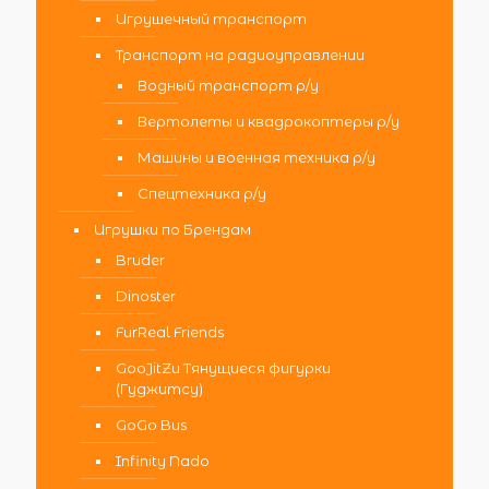
Игрушечный транспорт
Транспорт на радиоуправлении
Водный транспорт р/у
Вертолеты и квадрокоптеры р/у
Машины и военная техника р/у
Спецтехника р/у
Игрушки по Брендам
Bruder
Dinoster
FurReal Friends
GooJitZu Тянущиеся фигурки
(Гуджитсу)
GoGo Bus
Infinity Nado