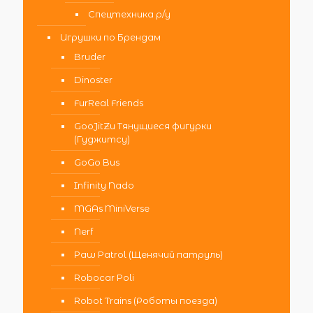
Спецтехника р/у
Игрушки по Брендам
Bruder
Dinoster
FurReal Friends
GooJitZu Тянущиеся фигурки
(Гуджитсу)
GoGo Bus
Infinity Nado
MGAs MiniVerse
Nerf
Paw Patrol (Щенячий патруль)
Robocar Poli
Robot Trains (Роботы поезда)