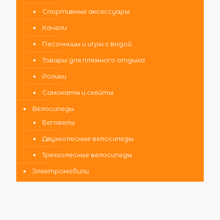
Спортивные аксессуары
Качели
Песочницы и игры с водой
Товары для пляжного отдыха
Ролики
Самокаты и скейты
Велосипеды
Беговелы
Двухколесные велосипеды
Трехколесные велосипеды
Электромобили