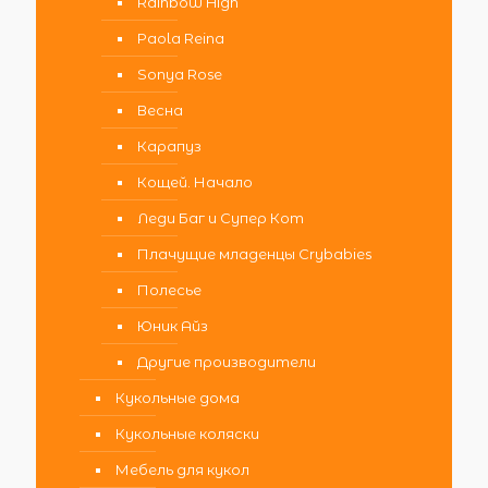
Rainbow High
Paola Reina
Sonya Rose
Весна
Карапуз
Кощей. Начало
Леди Баг и Супер Кот
Плачущие младенцы Crybabies
Полесье
Юник Айз
Другие производители
Кукольные дома
Кукольные коляски
Мебель для кукол