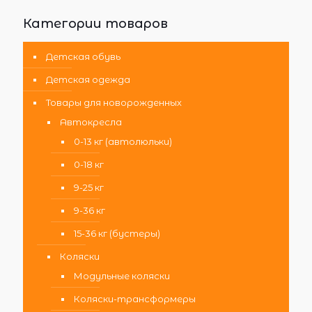
Категории товаров
Детская обувь
Детская одежда
Товары для новорожденных
Автокресла
0-13 кг (автолюльки)
0-18 кг
9-25 кг
9-36 кг
15-36 кг (бустеры)
Коляски
Модульные коляски
Коляски-трансформеры