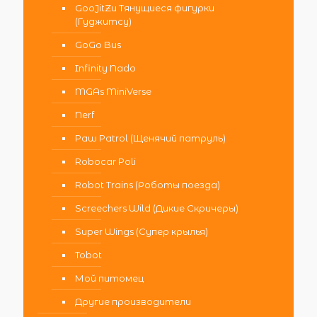
GooJitZu Тянущиеся фигурки
(Гуджитсу)
GoGo Bus
Infinity Nado
MGAs MiniVerse
Nerf
Paw Patrol (Щенячий патруль)
Robocar Poli
Robot Trains (Роботы поезда)
Screechers Wild (Дикие Скричеры)
Super Wings (Супер крылья)
Tobot
Мой питомец
Другие производители