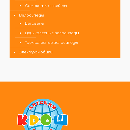
Самокаты и скейты
Велосипеды
Беговелы
Двухколесные велосипеды
Трехколесные велосипеды
Электромобили