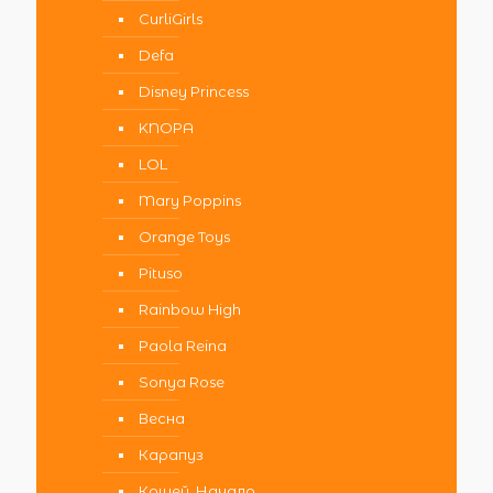
CurliGirls
Defa
Disney Princess
KNOPA
LOL
Mary Poppins
Orange Toys
Pituso
Rainbow High
Paola Reina
Sonya Rose
Весна
Карапуз
Кощей. Начало