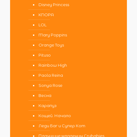
Disney Princess
KNOPA
LOL
Mary Poppins
Orange Toys
Pituso
Rainbow High
Paola Reina
Sonya Rose
Весна
Карапуз
Кощей. Начало
Леди Баг и Супер Кот
Плачущие младенцы Crybabies