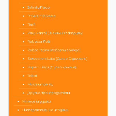
Infinity Nado
MGAs MiniVerse
Nerf
Paw Patrol (Щенячий патруль)
Robocar Poli
Robot Trains (Роботы поезда)
Screechers Wild (Дикие Скричеры)
Super Wings (Супер крылья)
Tobot
Мой питомец
Другие производители
Мягкие игрушки
Интерактивные игрушки