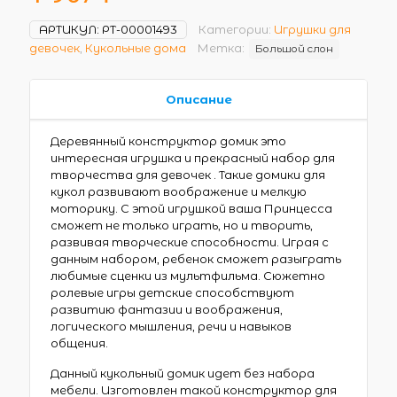
АРТИКУЛ:
РТ-00001493
Категории:
Игрушки для
девочек
,
Кукольные дома
Метка:
Большой слон
Описание
Деревянный конструктор домик это
интересная игрушка и прекрасный набор для
творчества для девочек . Такие домики для
кукол развивают воображение и мелкую
моторику. С этой игрушкой ваша Принцесса
сможет не только играть, но и творить,
развивая творческие способности. Играя с
данным набором, ребенок сможет разыграть
любимые сценки из мультфильма. Сюжетно
ролевые игры детские способствуют
развитию фантазии и воображения,
логического мышления, речи и навыков
общения.
Данный кукольный домик идет без набора
мебели. Изготовлен такой конструктор для