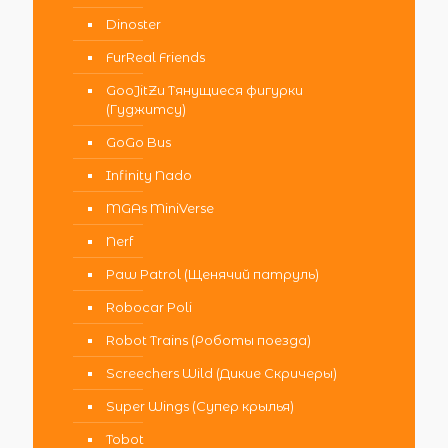
Dinoster
FurReal Friends
GooJitZu Тянущиеся фигурки
(Гуджитсу)
GoGo Bus
Infinity Nado
MGAs MiniVerse
Nerf
Paw Patrol (Щенячий патруль)
Robocar Poli
Robot Trains (Роботы поезда)
Screechers Wild (Дикие Скричеры)
Super Wings (Супер крылья)
Tobot