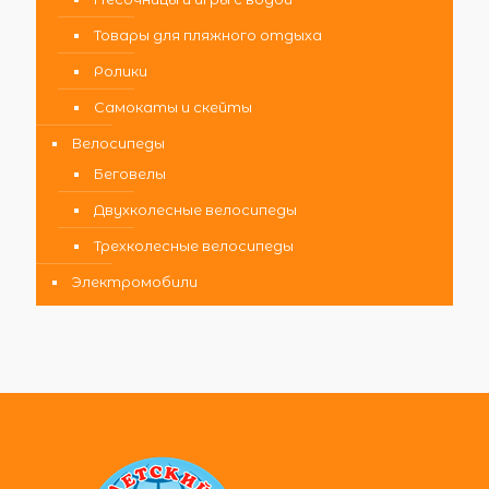
Товары для пляжного отдыха
Ролики
Самокаты и скейты
Велосипеды
Беговелы
Двухколесные велосипеды
Трехколесные велосипеды
Электромобили