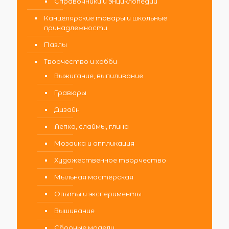
Справочники и энциклопедии
Канцелярские товары и школьные
принадлежности
Пазлы
Творчество и хобби
Выжигание, выпиливание
Гравюры
Дизайн
Лепка, слаймы, глина
Мозаика и аппликация
Художественное творчество
Мыльная мастерская
Опыты и эксперименты
Вышивание
Сборные модели