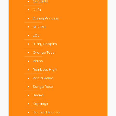
CurliGirls
Defa
Disney Princess
KNOPA
LOL
Mary Poppins
Orange Toys
Pituso
Rainbow High
Paola Reina
Sonya Rose
Весна
Карапуз
Кощей. Начало