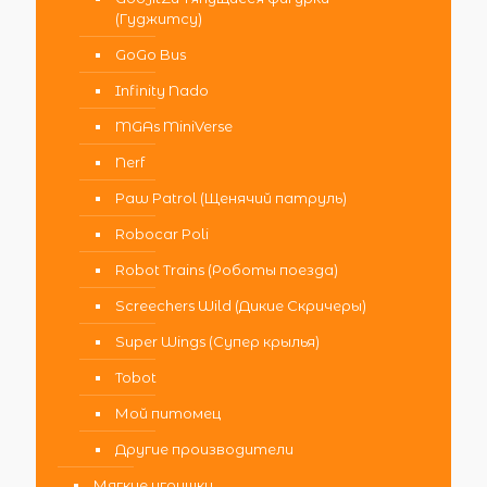
(Гуджитсу)
GoGo Bus
Infinity Nado
MGAs MiniVerse
Nerf
Paw Patrol (Щенячий патруль)
Robocar Poli
Robot Trains (Роботы поезда)
Screechers Wild (Дикие Скричеры)
Super Wings (Супер крылья)
Tobot
Мой питомец
Другие производители
Мягкие игрушки