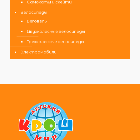
Самокаты и скейты
Велосипеды
Беговелы
Двухколесные велосипеды
Трехколесные велосипеды
Электромобили