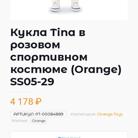
Кукла Tina в
розовом
спортивном
костюме (Orange)
SS05-29
4 178
₽
АРТИКУЛ:
РТ-00084889
Категория:
Orange Toys
Метка:
Orange