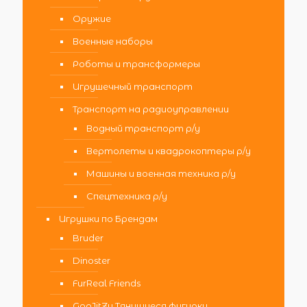
Оружие
Военные наборы
Роботы и трансформеры
Игрушечный транспорт
Транспорт на радиоуправлении
Водный транспорт р/у
Вертолеты и квадрокоптеры р/у
Машины и военная техника р/у
Спецтехника р/у
Игрушки по Брендам
Bruder
Dinoster
FurReal Friends
GooJitZu Тянущиеся фигурки