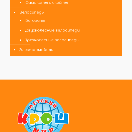
Самокаты и скейты
Велосипеды
Беговелы
Двухколесные велосипеды
Трехколесные велосипеды
Электромобили