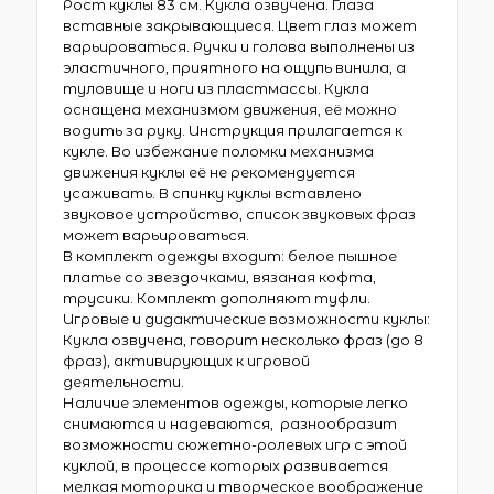
Рост куклы 83 см. Кукла озвучена. Глаза
вставные закрывающиеся. Цвет глаз может
варьироваться. Ручки и голова выполнены из
эластичного, приятного на ощупь винила, а
туловище и ноги из пластмассы. Кукла
оснащена механизмом движения, её можно
водить за руку. Инструкция прилагается к
кукле. Во избежание поломки механизма
движения куклы её не рекомендуется
усаживать. В спинку куклы вставлено
звуковое устройство, список звуковых фраз
может варьироваться.
В комплект одежды входит: белое пышное
платье со звездочками, вязаная кофта,
трусики. Комплект дополняют туфли.
Игровые и дидактические возможности куклы:
Кукла озвучена, говорит несколько фраз (до 8
фраз), активирующих к игровой
деятельности.
Наличие элементов одежды, которые легко
снимаются и надеваются, разнообразит
возможности сюжетно-ролевых игр с этой
куклой, в процессе которых развивается
мелкая моторика и творческое воображение