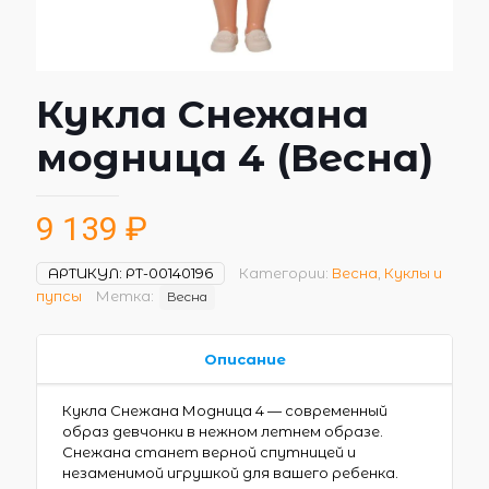
Кукла Снежана
модница 4 (Весна)
9 139
₽
АРТИКУЛ:
РТ-00140196
Категории:
Весна
,
Куклы и
пупсы
Метка:
Весна
Описание
Кукла Снежана Модница 4 — современный
образ девчонки в нежном летнем образе.
Снежана станет верной спутницей и
незаменимой игрушкой для вашего ребенка.