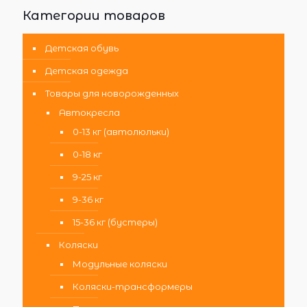
Категории товаров
Детская обувь
Детская одежда
Товары для новорожденных
Автокресла
0-13 кг (автолюльки)
0-18 кг
9-25 кг
9-36 кг
15-36 кг (бустеры)
Коляски
Модульные коляски
Коляски-трансформеры