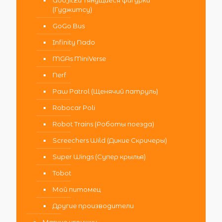
GooJitZu Тянущиеся фигурки
(Гуджитсу)
GoGo Bus
Infinity Nado
MGAs MiniVerse
Nerf
Paw Patrol (Щенячий патруль)
Robocar Poli
Robot Trains (Роботы поезда)
Screechers Wild (Дикие Скричеры)
Super Wings (Супер крылья)
Tobot
Мой питомец
Другие производители