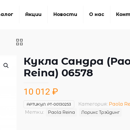
алог
Акции
Новости
О нас
Кон
Кукла Сандра (Pao
Reina) 06578
10 012
₽
Категория:
Paola Re
АРТИКУЛ:
РТ-00130253
Метки:
Paola Reina
Лорикс Трэйдинг