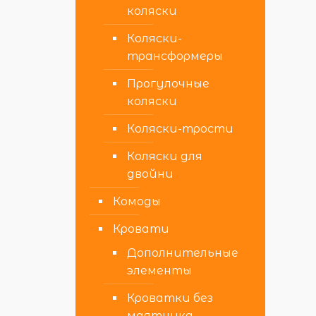
коляски
Коляски-
трансформеры
Прогулочные
коляски
Коляски-трости
Коляски для
двойни
Комоды
Кровати
Дополнительные
элементы
Кроватки без
маятника