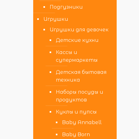
Подгузники
Игрушки
Игрушки для девочек
Детские кухни
Кассы и
супермаркеты
Детская бытовая
техника
Наборы посуды и
продуктов
Куклы и пупсы
Baby Annabell
Baby Born