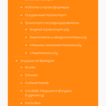
Роботы и трансформеры
Игрушечный транспорт
Транспорт на радиоуправлении
Водный транспорт р/у
Вертолеты и квадрокоптеры р/у
Машины и военная техника р/у
Спецтехника р/у
Игрушки по Брендам
Bruder
Dinoster
FurReal Friends
GooJitZu Тянущиеся фигурки
(Гуджитсу)
GoGo Bus