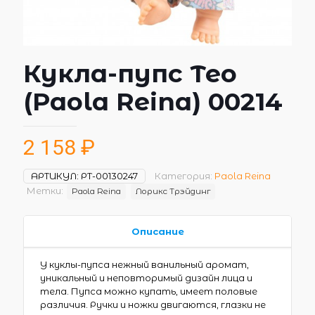
Кукла-пупс Тео
(Paola Reina) 00214
2 158
₽
АРТИКУЛ:
РТ-00130247
Категория:
Paola Reina
Метки:
Paola Reina
Лорикс Трэйдинг
Описание
У куклы-пупса нежный ванильный аромат,
уникальный и неповторимый дизайн лица и
тела. Пупса можно купать, имеет половые
различия. Ручки и ножки двигаются, глазки не