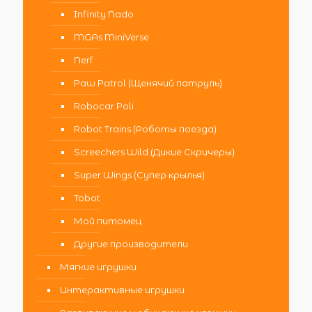
Infinity Nado
MGAs MiniVerse
Nerf
Paw Patrol (Щенячий патруль)
Robocar Poli
Robot Trains (Роботы поезда)
Screechers Wild (Дикие Скричеры)
Super Wings (Супер крылья)
Tobot
Мой питомец
Другие производители
Мягкие игрушки
Интерактивные игрушки