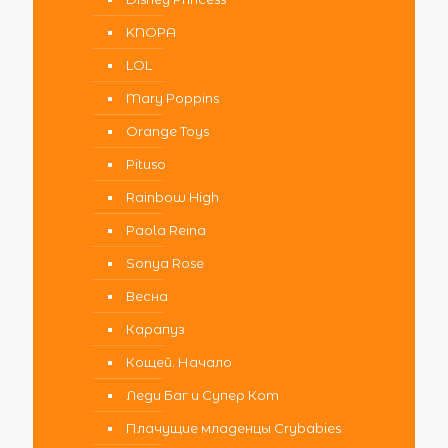
KNOPA
LOL
Mary Poppins
Orange Toys
Pituso
Rainbow High
Paola Reina
Sonya Rose
Весна
Карапуз
Кощей. Начало
Леди Баг и Супер Кот
Плачущие младенцы Crybabies