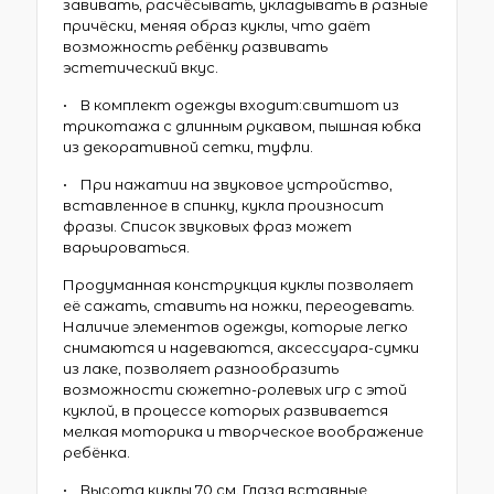
завивать, расчёсывать, укладывать в разные
причёски, меняя образ куклы, что даёт
возможность ребёнку развивать
эстетический вкус.
• В комплект одежды входит:свитшот из
трикотажа с длинным рукавом, пышная юбка
из декоративной сетки, туфли.
• При нажатии на звуковое устройство,
вставленное в спинку, кукла произносит
фразы. Список звуковых фраз может
варьироваться.
Продуманная конструкция куклы позволяет
её сажать, ставить на ножки, переодевать.
Наличие элементов одежды, которые легко
снимаются и надеваются, аксессуара-сумки
из лаке, позволяет разнообразить
возможности сюжетно-ролевых игр с этой
куклой, в процессе которых развивается
мелкая моторика и творческое воображение
ребёнка.
• Высота куклы 70 см. Глаза вставные