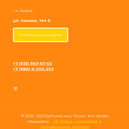
г-к. Анапа
ул. Ленина, 144 Б
Найти нас на карте
+7 (918) 987-87-03
+7 (988) 6-203-203
krosh09@gmail.com
Политика конфиденциальности
© 2018 - 2021 Детский мир "Крош". Все права
защищены.
S5 Group - создание и
продвижение сайтов