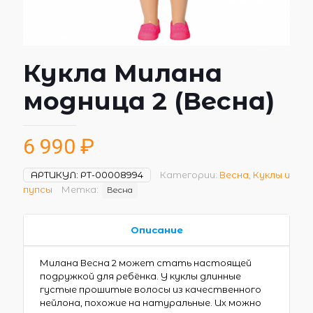
Кукла Милана
модница 2 (Весна)
6 990
₽
АРТИКУЛ:
РТ-00008994
Категории:
Весна
,
Куклы и
пупсы
Метка:
Весна
Описание
Милана Весна 2 может стать настоящей
подружкой для ребёнка. У куклы длинные
густые прошитые волосы из качественного
нейлона, похожие на натуральные. Их можно