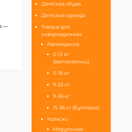
Детская обувь
Детская одежда
а —
Товары для
новорожденных
Автокресла
0-13 кг
(автолюльки)
0-18 кг
9-25 кг
9-36 кг
15-36 кг (бустеры)
Коляски
Модульные