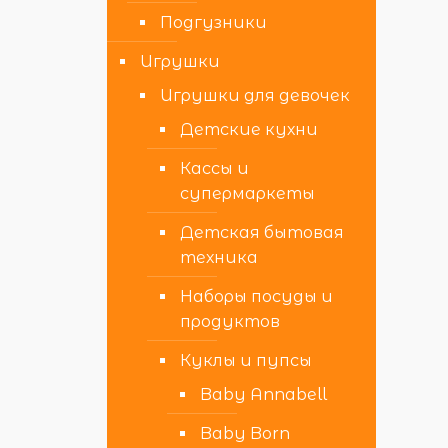
Подгузники
Игрушки
Игрушки для девочек
Детские кухни
Кассы и
супермаркеты
Детская бытовая
техника
Наборы посуды и
продуктов
Куклы и пупсы
Baby Annabell
Baby Born