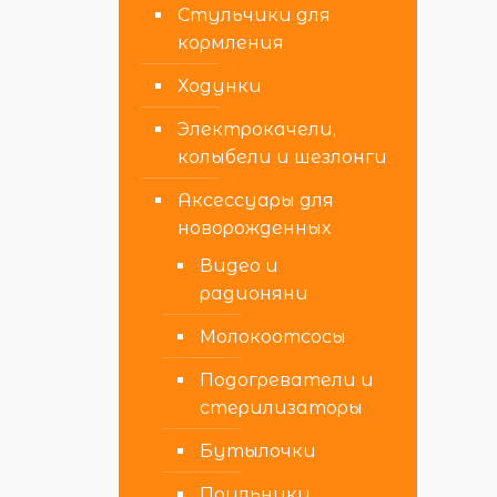
Стульчики для
кормления
Ходунки
Электрокачели,
колыбели и шезлонги
Аксессуары для
новорожденных
Видео и
радионяни
Молокоотсосы
Подогреватели и
стерилизаторы
Бутылочки
Поильники