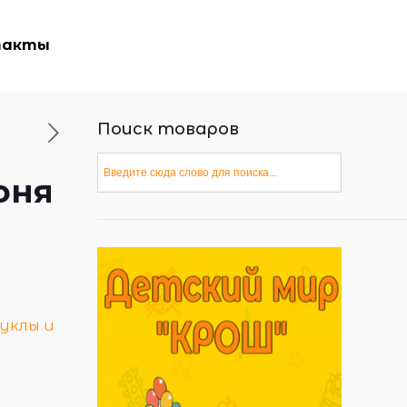
такты
Поиск товаров
оня
уклы и