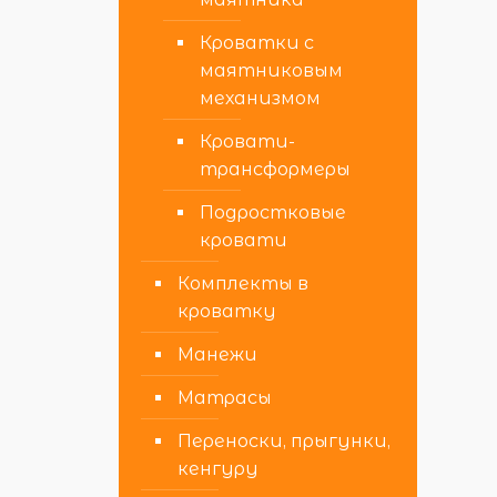
Кроватки с
маятниковым
механизмом
Кровати-
трансформеры
Подростковые
кровати
Комплекты в
кроватку
Манежи
Матрасы
Переноски, прыгунки,
кенгуру