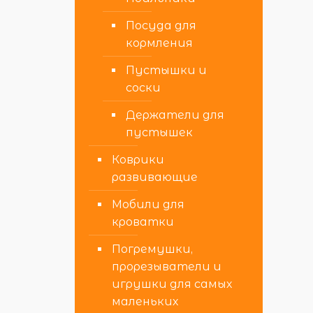
Посуда для
кормления
Пустышки и
соски
Держатели для
пустышек
Коврики
развивающие
Мобили для
кроватки
Погремушки,
прорезыватели и
игрушки для самых
маленьких