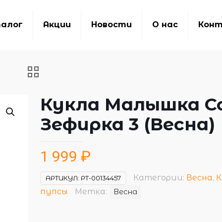
алог
Акции
Новости
О нас
Кон
Кукла Малышка С
Зефирка 3 (Весна)
1 999
₽
Категории:
Весна
,
К
АРТИКУЛ:
РТ-00134457
пупсы
Метка:
Весна