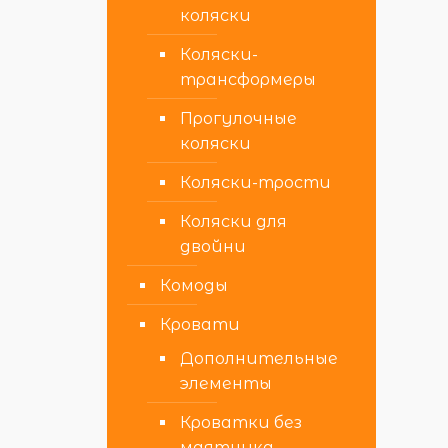
коляски
Коляски-
трансформеры
Прогулочные
коляски
Коляски-трости
Коляски для
двойни
Комоды
Кровати
Дополнительные
элементы
Кроватки без
маятника