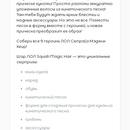
прическе куколки! Просто разломи аккуратно
уложенные волосы из кинетического песка!
Там тебя будут ждать яркие блестки и
модные аксессуары. Но это не все. Помести
песок в форму вместе с героиней, и новая
прическа преобразит ее образ!
Собери все 9 героинь ЛОЛ Сюпрайз Мэджик
Хеир!
Шар ЛОЛ Squish Magic Hair — это уникальные
сюрпризы:
мини-кукла
наряд
обувь
кинетический песок
форма для создания прически для куклы из
кинетического песка
гребень
аксессуары