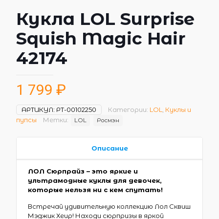
Кукла LOL Surprise
Squish Magic Hair
42174
1 799
₽
АРТИКУЛ:
РТ-00102250
Категории:
LOL
,
Куклы и
пупсы
Метки:
LOL
Росмэн
Описание
ЛОЛ Сюрпрайз – это яркие и
ультрамодные куклы для девочек,
которые нельзя ни с кем спутать!
Встречай удивительную коллекцию Лол Сквиш
Мэджик Хеир! Находи сюрпризы в яркой