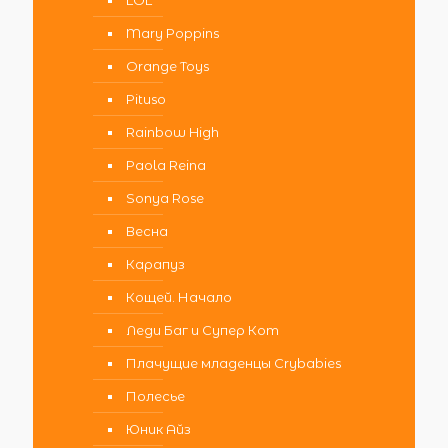
LOL
Mary Poppins
Orange Toys
Pituso
Rainbow High
Paola Reina
Sonya Rose
Весна
Карапуз
Кощей. Начало
Леди Баг и Супер Кот
Плачущие младенцы Crybabies
Полесье
Юник Айз