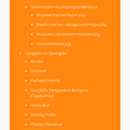
Транспорт на радиоуправлении
Водный транспорт р/у
Вертолеты и квадрокоптеры р/у
Машины и военная техника р/у
Спецтехника р/у
Игрушки по Брендам
Bruder
Dinoster
FurReal Friends
GooJitZu Тянущиеся фигурки
(Гуджитсу)
GoGo Bus
Infinity Nado
MGAs MiniVerse