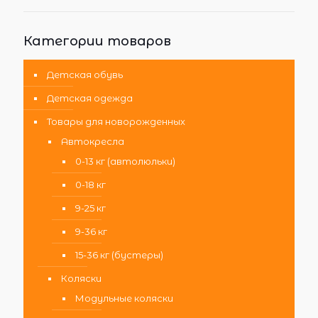
Категории товаров
Детская обувь
Детская одежда
Товары для новорожденных
Автокресла
0-13 кг (автолюльки)
0-18 кг
9-25 кг
9-36 кг
15-36 кг (бустеры)
Коляски
Модульные коляски