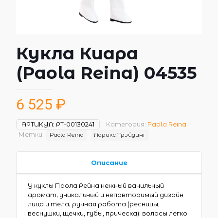
Кукла Киара
(Paola Reina) 04535
6 525
₽
АРТИКУЛ:
РТ-00130241
Категория:
Paola Reina
Метки:
Paola Reina
Лорикс Трэйдинг
Описание
У куклы Паола Рейна нежный ванильный
аромат; уникальный и неповторимый дизайн
лица и тела; ручная работа (ресницы,
веснушки, щечки, губы, прическа); волосы легко