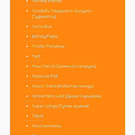
FurReal Friends
GooJitZu Тянущиеся фигурки
(Гуджитсу)
GoGo Bus
Infinity Nado
MGAs MiniVerse
Nerf
Paw Patrol (Щенячий патруль)
Robocar Poli
Robot Trains (Роботы поезда)
Screechers Wild (Дикие Скричеры)
Super Wings (Супер крылья)
Tobot
Мой питомец