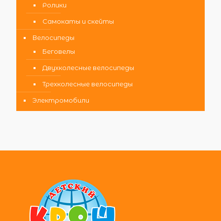
Ролики
Самокаты и скейты
Велосипеды
Беговелы
Двухколесные велосипеды
Трехколесные велосипеды
Электромобили