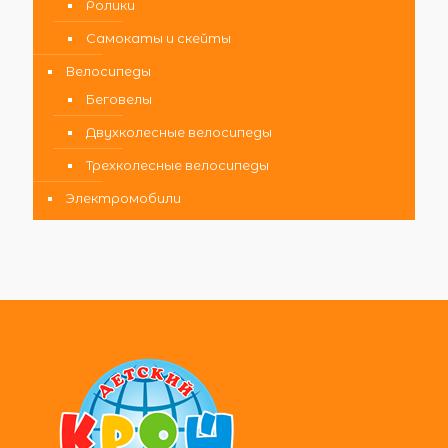
Ролики
Самокаты и скейты
Велосипеды
Беговелы
Двухколесные велосипеды
Трехколесные велосипеды
Электромобили