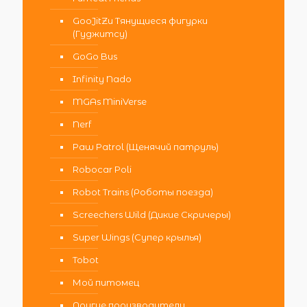
GooJitZu Тянущиеся фигурки
(Гуджитсу)
GoGo Bus
Infinity Nado
MGAs MiniVerse
Nerf
Paw Patrol (Щенячий патруль)
Robocar Poli
Robot Trains (Роботы поезда)
Screechers Wild (Дикие Скричеры)
Super Wings (Супер крылья)
Tobot
Мой питомец
Другие производители