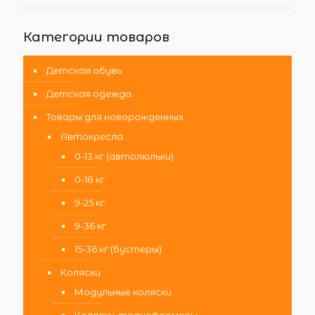
Категории товаров
Детская обувь
Детская одежда
Товары для новорожденных
Автокресла
0-13 кг (автолюльки)
0-18 кг
9-25 кг
9-36 кг
15-36 кг (бустеры)
Коляски
Модульные коляски