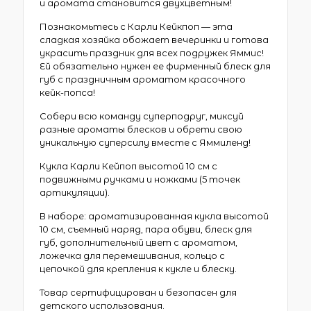
и аромата становится двухцветным!
Познакомьтесь с Карли Кейкпоп — эта
сладкая хозяйка обожает вечеринки и готова
украсить праздник для всех подружек Яммис!
Ей обязательно нужен ее фирменный блеск для
губ с праздничным ароматом красочного
кейк-попса!
Собери всю команду суперподруг, миксуй
разные ароматы блесков и обрети свою
уникальную суперсилу вместе с Яммиленд!
Кукла Карли Кейпоп высотой 10 см с
подвижными ручками и ножками (5 точек
артикуляции).
В наборе: ароматизированная кукла высотой
10 см, съемный наряд, пара обуви, блеск для
губ, дополнительный цвет с ароматом,
ложечка для перемешивания, кольцо с
цепочкой для крепления к кукле и блеску.
Товар сертифицирован и безопасен для
детского использования.