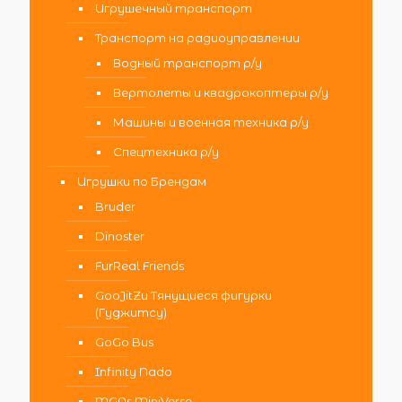
Игрушечный транспорт
Транспорт на радиоуправлении
Водный транспорт р/у
Вертолеты и квадрокоптеры р/у
Машины и военная техника р/у
Спецтехника р/у
Игрушки по Брендам
Bruder
Dinoster
FurReal Friends
GooJitZu Тянущиеся фигурки
(Гуджитсу)
GoGo Bus
Infinity Nado
MGAs MiniVerse