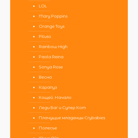
LOL
Mary Poppins
Orange Toys
Pituso
Rainbow High
Paola Reina
Sonya Rose
Весна
Карапуз
Кощей. Начало
Леди Баг и Супер Кот
Плачущие младенцы Crybabies
Полесье