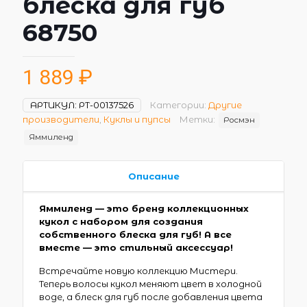
блеска для губ
68750
1 889
₽
АРТИКУЛ:
РТ-00137526
Категории:
Другие
производители
,
Куклы и пупсы
Метки:
Росмэн
Яммиленд
Описание
Яммиленд — это бренд коллекционных
кукол с набором для создания
собственного блеска для губ! А все
вместе — это стильный аксессуар!
Встречайте новую коллекцию Мистери.
Теперь волосы кукол меняют цвет в холодной
воде, а блеск для губ после добавления цвета