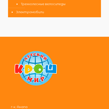
Трехколесные велосипеды
Электромобили
г-к. Анапа