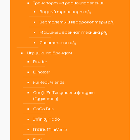
Транспорт на радиоуправлении
Водный транспорт р/у
Вертолеты и квадрокоптеры р/у
Машины и военная техника р/у
Спецтехника р/у
Игрушки по Брендам
Bruder
Dinoster
FurReal Friends
GooJitZu Тянущиеся фигурки
(Гуджитсу)
GoGo Bus
Infinity Nado
MGAs MiniVerse
Nerf