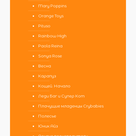
Mary Poppins
Orange Toys
Pituso
Rainbow High
Paola Reina
Sonya Rose
Весна
Карапуз
Кощей. Начало
Леди Баг и Супер Кот
Плачущие младенцы Crybabies
Полесье
Юник Айз