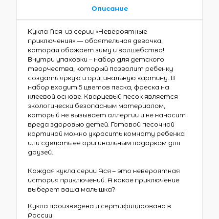
Описание
Кукла Ася из серии «Невероятные
приключения» — обаятельная девочка,
которая обожает зиму и волшебство!
Внутри упаковки – набор для детского
творчества, который позволит ребенку
создать яркую и оригинальную картину. В
набор входит 5 цветов песка, фреска на
клеевой основе. Кварцевый песок является
экологически безопасным материалом,
который не вызывает аллергии и не наносит
вреда здоровью детей. Готовой песочной
картиной можно украсить комнату ребенка
или сделать ее оригинальным подарком для
друзей.
Каждая кукла серии Ася – это невероятная
история приключений. А какое приключение
выберет ваша малышка?
Кукла произведена и сертифицирована в
России.