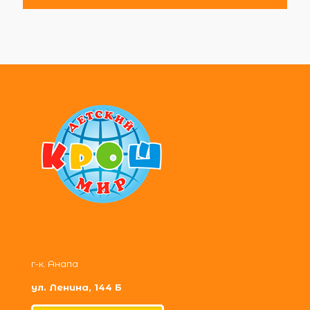
г-к. Анапа
ул. Ленина, 144 Б