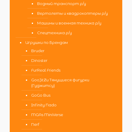
Водный транспорт р/у
Вертолеты и квадрокоптеры р/у
Машины и военная техника р/у
Спецтехника р/у
Игрушки по Брендам
Bruder
Dinoster
FurReal Friends
GooJitZu Тянущиеся фигурки
(Гуджитсу)
GoGo Bus
Infinity Nado
MGAs MiniVerse
Nerf