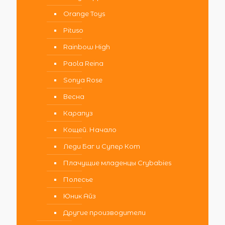
Orange Toys
Pituso
Rainbow High
Paola Reina
Sonya Rose
Весна
Карапуз
Кощей. Начало
Леди Баг и Супер Кот
Плачущие младенцы Crybabies
Полесье
Юник Айз
Другие производители