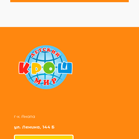
г-к. Анапа
ул. Ленина, 144 Б