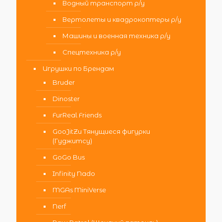
Водный транспорт р/у
Вертолеты и квадрокоптеры р/у
Машины и военная техника р/у
Спецтехника р/у
Игрушки по Брендам
Bruder
Dinoster
FurReal Friends
GooJitZu Тянущиеся фигурки
(Гуджитсу)
GoGo Bus
Infinity Nado
MGAs MiniVerse
Nerf