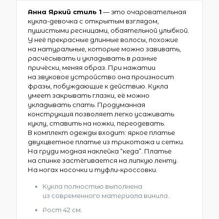
Анна Яркий стиль 1
— это очаровательная
кукла-девочка с открытым взглядом,
пушистыми ресницами, обаятельной улыбкой.
У неё прекрасные длинные волосы, похожие
на натуральные, которые можно завивать,
расчёсывать и укладывать в разные
причёски, меняя образ. При нажатии
на звуковое устройство она произносит
фразы, побуждающие к действию. Кукла
умеет закрывать глазки, её можно
укладывать спать. Продуманная
конструкция позволяет легко усаживать
куклу, ставить на ножки, переодевать.
В комплект одежды входит: яркое платье
двухцветное платье из трикотажа и сетки.
На груди модная наклейка “кеда”. Платье
на спинке застёгивается на липкую ленту.
На ногах носочки и туфли-кроссовки.
Кукла полностью выполнена
из современного материала винила.
Рост 42 см.