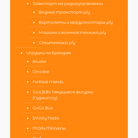
Транспорт на радиоуправлении
Водный транспорт р/у
Вертолеты и квадрокоптеры р/у
Машины и военная техника р/у
Спецтехника р/у
Игрушки по Брендам
Bruder
Dinoster
FurReal Friends
GooJitZu Тянущиеся фигурки
(Гуджитсу)
GoGo Bus
Infinity Nado
MGAs MiniVerse