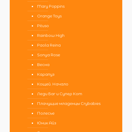
Mary Poppins
Orange Toys
Pituso
Rainbow High
Paola Reina
Sonya Rose
Весна
Карапуз
Кощей. Начало
Леди Баг и Супер Кот
Плачущие младенцы Crybabies
Полесье
Юник Айз