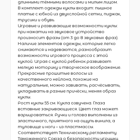
длинными тёмными волосами и милым лицом.
В комплект одежды куклы входит: пышное
платье с юбкой из двухслойной сетки, пиджак,
трусики и обувь.
Игровые и развивающие возможности куклы:
при нажатии на звуковое устройство
произносит фразы (от 3 до 8 звуковых фраз).
Наличие элементов одежды, которые легко
снимаются и надеваются, разнообразит
возможности игрового процесса с этой
куклой. Играя с куклой ребенок развивает
мелкую моторику и творческое воображение.
Прекрасные прошитые волосы из
качественного нейлона, похожие на
натуральные, можно завивать, расчёсывать,
укладывать в разные причёски, меняя образ
куклы.
Рост куклы 55 см. Кукла озвучена. Глаза
вставные закрывающиеся. Цвет глаз может
варьироваться. Ручки и голова выполнены из
эластичного, приятного на ощупь винила, а
туловище и ноги – из пластмассы.
Соответствует Техническому регламенту
Таможенного Союза о безопасности игрушки.