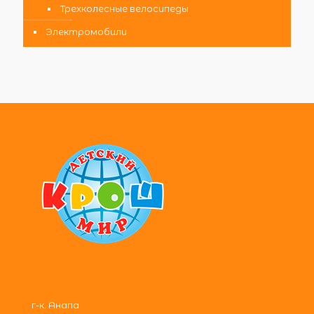
Трехколесные велосипеды
Электромобили
г-к. Анапа