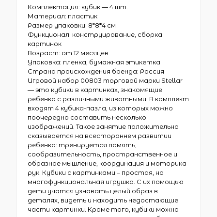
Комплектация: кубик — 4 шт.
Материал: пластик
Размер упаковки: 8*8*4 см
Функционал: конструирование, сборка
картинок
Возраст: от 12 месяцев
Упаковка: пленка, бумажная этикетка
Страна происхождения бренда: Россия
Игровой набор 00803 торговой марки Stellar
— это кубики в картинках, знакомящие
ребенка с различными животными. В комплект
входят 4 кубика-пазла, из которых можно
поочередно составить несколько
изображений. Такое занятие положительно
сказывается на всестороннем развитии
ребенка: тренируется память,
сообразительность, пространственное и
образное мышление, координация и моторика
рук. Кубики с картинками – простая, но
многофункциональная игрушка. С их помощью
дети учатся узнавать целый образ в
деталях, видеть и находить недостающие
части картинки. Кроме того, кубики можно