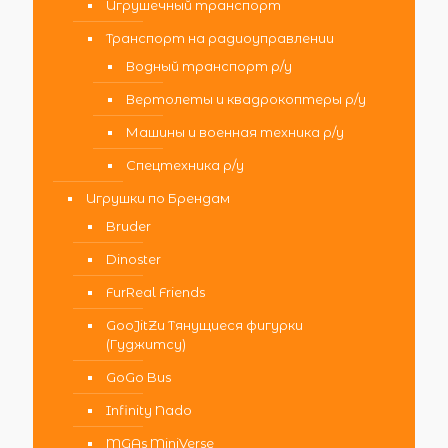
Игрушечный транспорт
Транспорт на радиоуправлении
Водный транспорт р/у
Вертолеты и квадрокоптеры р/у
Машины и военная техника р/у
Спецтехника р/у
Игрушки по Брендам
Bruder
Dinoster
FurReal Friends
GooJitZu Тянущиеся фигурки
(Гуджитсу)
GoGo Bus
Infinity Nado
MGAs MiniVerse