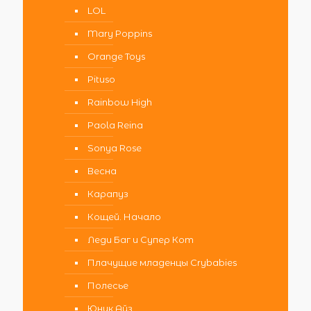
LOL
Mary Poppins
Orange Toys
Pituso
Rainbow High
Paola Reina
Sonya Rose
Весна
Карапуз
Кощей. Начало
Леди Баг и Супер Кот
Плачущие младенцы Crybabies
Полесье
Юник Айз