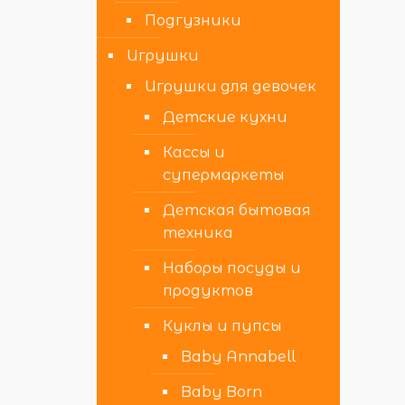
Подгузники
Игрушки
Игрушки для девочек
Детские кухни
Кассы и
супермаркеты
Детская бытовая
техника
Наборы посуды и
продуктов
Куклы и пупсы
Baby Annabell
Baby Born