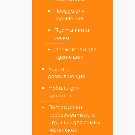
Посуда для
кормления
Пустышки и
соски
Держатели для
пустышек
Коврики
развивающие
Мобили для
кроватки
Погремушки,
прорезыватели и
игрушки для самых
маленьких