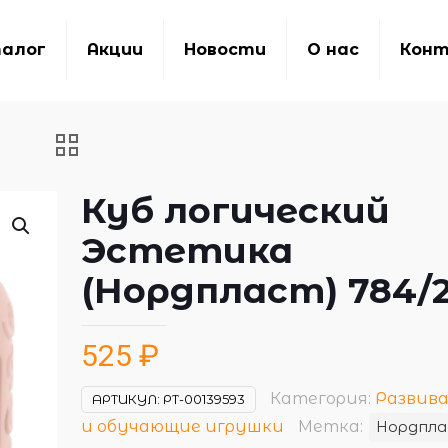
алог
Акции
Новости
О нас
Кон
Куб логический
Эстетика
(Нордпласт) 784/
525
₽
Категория:
Развив
АРТИКУЛ:
РТ-00139593
и обучающие игрушки
Метка:
Нордпл