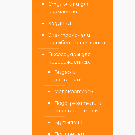
Стульчики для
кормления
Ходунки
Электрокачели,
колыбели и шезлонги
Аксессуары для
новорожденных
Видео и
радионяни
Молокоотсосы
Подогреватели и
стерилизаторы
Бутылочки
Поильники