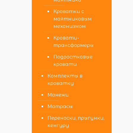
Кроватки с
маятниковым
механизмом
Кровати-
трансформеры
Подростковые
кровати
Комплекты в
кроватку
Манежи
Матрасы
Переноски, прыгунки,
кенгуру