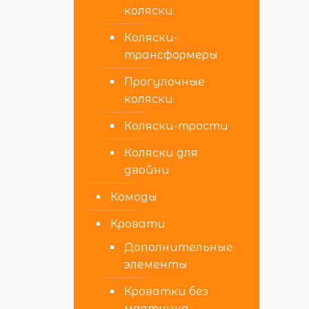
коляски
Коляски-
трансформеры
Прогулочные
коляски
Коляски-трости
Коляски для
двойни
Комоды
Кровати
Дополнительные
элементы
Кроватки без
маятника