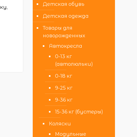
Детская обувь
ку,
Детская одежда
Товары для
новорожденных
Автокресла
0-13 кг
(автолюльки)
0-18 кг
9-25 кг
9-36 кг
15-36 кг (бустеры)
Коляски
Модульные