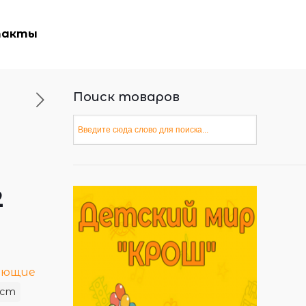
такты
Поиск товаров
2
ающие
аст