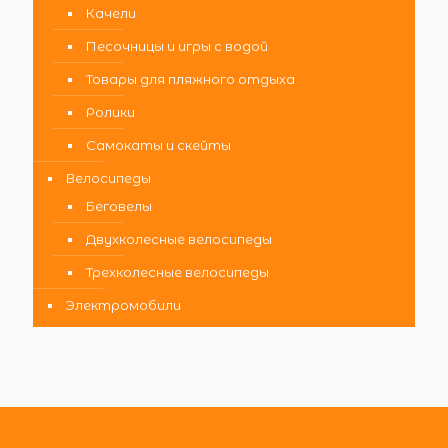
Качели
Песочницы и игры с водой
Товары для пляжного отдыха
Ролики
Самокаты и скейты
Велосипеды
Беговелы
Двухколесные велосипеды
Трехколесные велосипеды
Электромобили