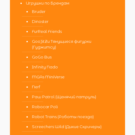
Игрушки по Брендам
Bruder
Dinoster
FurReal Friends
GooJitZu Тянущиеся фигурки
(Гуджитсу)
GoGo Bus
Infinity Nado
MGAs MiniVerse
Nerf
Paw Patrol (Щенячий патруль)
Robocar Poli
Robot Trains (Роботы поезда)
Screechers Wild (Дикие Скричеры)