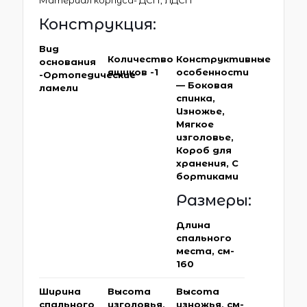
Материал корпуса- ДСП, ЛДСП
Конструкция:
Вид
Количество
Конструктивные
основания
ящиков -1
особенности
-Ортопедические
— Боковая
ламели
спинка,
Изножье,
Мягкое
изголовье,
Короб для
хранения, С
бортиками
Размеры:
Длина
спального
места, см-
160
Ширина
Высота
Высота
спального
изголовья,
изножья, см-