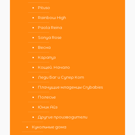
Pituso
Rainbow High
Paola Reina
Sonya Rose
Весна
Карапуз
Кощей. Начало
Леди Баг и Супер Кот
Плачущие младенцы Crybabies
Полесье
Юник Айз
Другие производители
Кукольные дома