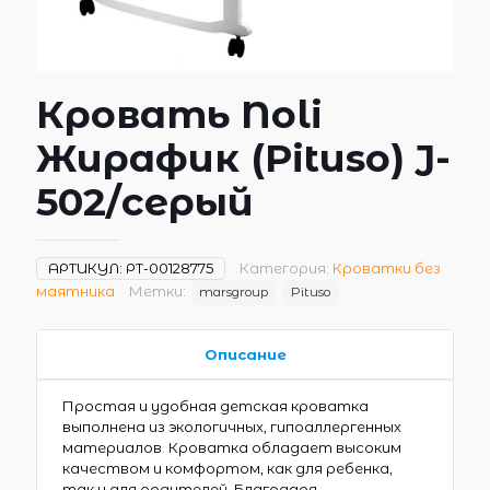
Кровать Noli
Жирафик (Pituso) J-
502/серый
АРТИКУЛ:
РТ-00128775
Категория:
Кроватки без
маятника
Метки:
marsgroup
Pituso
Описание
Простая и удобная детская кроватка
выполнена из экологичных, гипоаллергенных
материалов
.
Кроватка обладает высоким
качеством и комфортом, как для ребенка,
так и для родителей. Благодаря