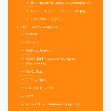
Вертолеты и квадрокоптеры р/у
Машины и военная техника р/у
Спецтехника р/у
Игрушки по Брендам
Bruder
Dinoster
FurReal Friends
GooJitZu Тянущиеся фигурки
(Гуджитсу)
GoGo Bus
Infinity Nado
MGAs MiniVerse
Nerf
Paw Patrol (Щенячий патруль)