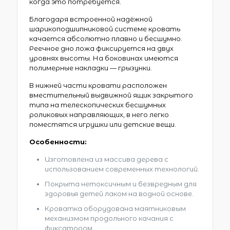
когда это потребуется.
Благодаря встроенной надёжной
шарикоподшипниковой системе кровать
качается абсолютно плавно и бесшумно.
Реечное дно ложа фиксируется на двух
уровнях высоты. На боковинах имеются
полимерные накладки — грызунки.
В нижней части кровати расположен
вместительный выдвижной ящик закрытого
типа на телескопических бесшумных
роликовых направляющих, в него легко
поместятся игрушки или детские вещи.
Особенности:
Изготовлена из массива дерева с
использованием современных технологий.
Покрыта нетоксичным и безвредным для
здоровья детей лаком на водной основе.
Кроватка оборудована маятниковым
механизмом продольного качания с
фиксатором.