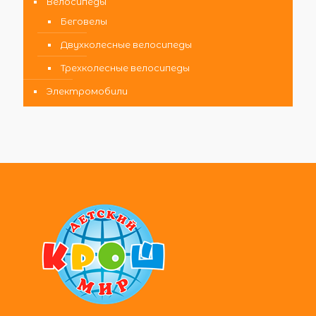
Велосипеды
Беговелы
Двухколесные велосипеды
Трехколесные велосипеды
Электромобили