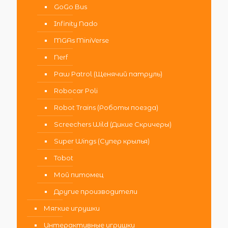
GoGo Bus
Infinity Nado
MGAs MiniVerse
Nerf
Paw Patrol (Щенячий патруль)
Robocar Poli
Robot Trains (Роботы поезда)
Screechers Wild (Дикие Скричеры)
Super Wings (Супер крылья)
Tobot
Мой питомец
Другие производители
Мягкие игрушки
Интерактивные игрушки