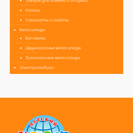
Товары для пляжного отдыха
Ролики
Самокаты и скейты
Велосипеды
Беговелы
Двухколесные велосипеды
Трехколесные велосипеды
Электромобили